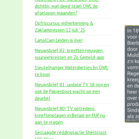
dichtbij, wat deed team OWL de
afgelopen maanden?
Opfriscursus visherkenning &
Zaklampvissen 12 juli '25
CanalCam Leiden is live!
Nieuwsbrief 82: kreeften+muggen,
vuurwerkresten en Zo Gemeld-app
Sleutelhanger Waterdiertjes bij OWL
te koop
Nieuwsbrief 81: update TV 18 nov en
ook de Pakjesboot wacht op een
deurbel
Nieuwsbrief 80: TV optredens,
kreeftenplagen in België en FUP nu
aan te vragen
Geslaagde reddingsactie Shellsloot