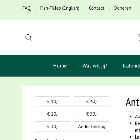
FAQ
Fish-Tales (English)
Contact
Doneren
Home
Wat wil jij?
Kalend
Ant
€ 10,-
€ 40,-
€ 20,-
€ 50,-
Aa
Be
€ 30,-
Ander bedrag
ma
Le