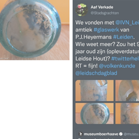
erscherpt
 met baars
I
uw
karper nieuwsbrief-