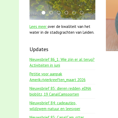
mei2021 1 snoekje elly
jun2021 28 brasem en rietvoorns 4a v
mei2021 watervogelmethode fuut
jun2021 zaklv 5 snoekje MOO
karper met kattenklimto
smoelenboek fifi en 
Lees meer
over de kwaliteit van het
water in de stadsgrachten van Leiden.
Updates
Nieuwsbrief 86_1: Wie zijn er al terug?
Activiteiten in juni
Petitie voor aanpak
Amerik.rivierkreeften_maart 2026
Nieuwsbrief 85: dieren redden, eDNA
bioblitz, 19 CanalCamsoorten
Nieuwsbrief 84: cadeautips,
wildzwem-natuur en leesvoer
Nieuwsbrief 83: CanalCam, otter