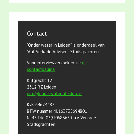
Contact
"Onder water in Leiden" is onderdeel van
"Aaf Verkade Adviseur Stadsgrachten"
Voor interviewverzoeken zie
de
contactpagina
Kijfgracht 12
2312 RZ Leiden
info@onderwaterinleiden.nl
KvK 64674487
BTW nummer NL163735694B01
NL47 Trio 0391068563 t.a.v. Verkade
Stadsgrachten