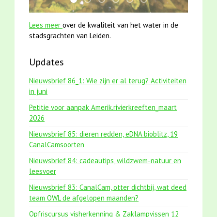
jun2021 28 brasem en rietvoorns 4a verscher
mei2021 watervogelmethode fuut met b
karper met kattenklimtouw
smoelenboek fifi en karper nieu
jun2021 zaklv 5 snoekje M
mei2021 1 snoekje ell
Lees meer
over de kwaliteit van het water in de
stadsgrachten van Leiden.
Updates
Nieuwsbrief 86_1: Wie zijn er al terug? Activiteiten
in juni
Petitie voor aanpak Amerik.rivierkreeften_maart
2026
Nieuwsbrief 85: dieren redden, eDNA bioblitz, 19
CanalCamsoorten
Nieuwsbrief 84: cadeautips, wildzwem-natuur en
leesvoer
Nieuwsbrief 83: CanalCam, otter dichtbij, wat deed
team OWL de afgelopen maanden?
Opfriscursus visherkenning & Zaklampvissen 12