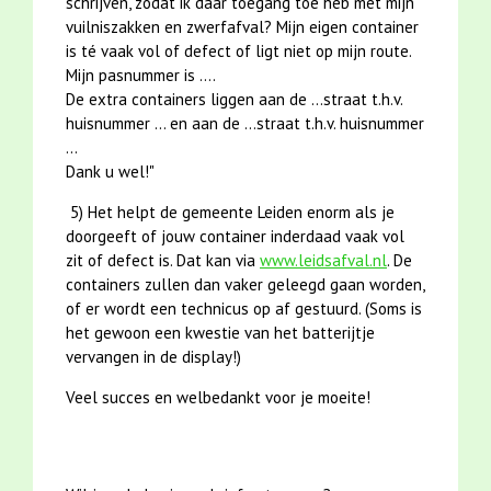
schrijven, zodat ik daar toegang toe heb met mijn
vuilniszakken en zwerfafval? Mijn eigen container
is té vaak vol of defect of ligt niet op mijn route.
Mijn pasnummer is ....
De extra containers liggen aan de ...straat t.h.v.
huisnummer ... en aan de ...straat t.h.v. huisnummer
...
Dank u wel!"
5) Het helpt de gemeente Leiden
enorm
als je
doorgeeft of jouw container
inderdaad
vaak vol
zit of defect is. Dat kan via
www.leidsafval.nl
. De
containers zullen dan vaker geleegd gaan worden,
of er wordt een technicus op af gestuurd. (Soms is
het gewoon een kwestie van het batterijtje
vervangen in de display!)
Veel succes en welbedankt voor je moeite!