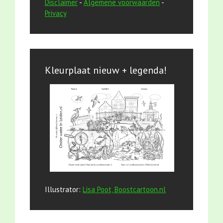
Disclaimer
-
Algemene voorwaarden
-
Privacy
Kleurplaat nieuw + legenda!
Illustrator:
Lisa Poot, Boostcartoon.nl