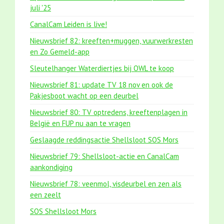
juli '25
CanalCam Leiden is live!
Nieuwsbrief 82: kreeften+muggen, vuurwerkresten
en Zo Gemeld-app
Sleutelhanger Waterdiertjes bij OWL te koop
Nieuwsbrief 81: update TV 18 nov en ook de
Pakjesboot wacht op een deurbel
Nieuwsbrief 80: TV optredens, kreeftenplagen in
België en FUP nu aan te vragen
Geslaagde reddingsactie Shellsloot SOS Mors
Nieuwsbrief 79: Shellsloot-actie en CanalCam
aankondiging
Nieuwsbrief 78: veenmol, visdeurbel en zen als
een zeelt
SOS Shellsloot Mors