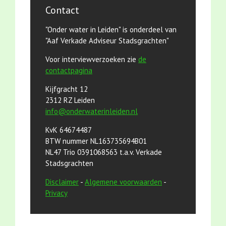
Contact
"Onder water in Leiden" is onderdeel van
"Aaf Verkade Adviseur Stadsgrachten"
Voor interviewverzoeken zie
de
contactpagina
Kijfgracht 12
2312 RZ Leiden
info@onderwaterinleiden.nl
KvK 64674487
BTW nummer NL163735694B01
NL47 Trio 0391068563 t.a.v. Verkade
Stadsgrachten
Disclaimer
-
Algemene voorwaarden
-
Privacy