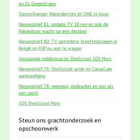
en Zo Gemeld-app
Sleutelhanger Waterdiertjes bij OWL te koop
Nieuwsbrief 81: update TV 18 nov en ook de
Pakjesboot wacht op een deurbel
Nieuwsbrief 80: TV optredens, kreeftenplagen in
België en FUP nu aan te vragen
Geslaagde reddingsactie Shellsloot SOS Mors
Nieuwsbrief 79: Shellsloot-actie en CanalCam
aankondiging
Nieuwsbrief 78: veenmol, visdeurbel en zen als
een zeelt
SOS Shellsloot Mors
Steun ons grachtonderzoek en
opschoonwerk