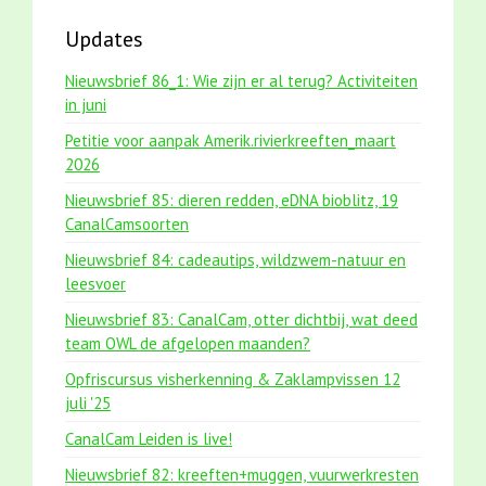
Updates
Nieuwsbrief 86_1: Wie zijn er al terug? Activiteiten
in juni
Petitie voor aanpak Amerik.rivierkreeften_maart
2026
Nieuwsbrief 85: dieren redden, eDNA bioblitz, 19
CanalCamsoorten
Nieuwsbrief 84: cadeautips, wildzwem-natuur en
leesvoer
Nieuwsbrief 83: CanalCam, otter dichtbij, wat deed
team OWL de afgelopen maanden?
Opfriscursus visherkenning & Zaklampvissen 12
juli '25
CanalCam Leiden is live!
Nieuwsbrief 82: kreeften+muggen, vuurwerkresten