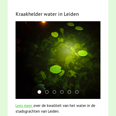
Kraakhelder water in Leiden
jun2021 zaklv 5 snoekje MOOI
smoelenboek fifi en karper nieuwsbrief-
mei2021 watervogelmethode fuut m
mei2021 1 snoekje elly
jun2021 28 brasem en riet
karper met kattenkli
Lees meer
over de kwaliteit van het water in de
stadsgrachten van Leiden.