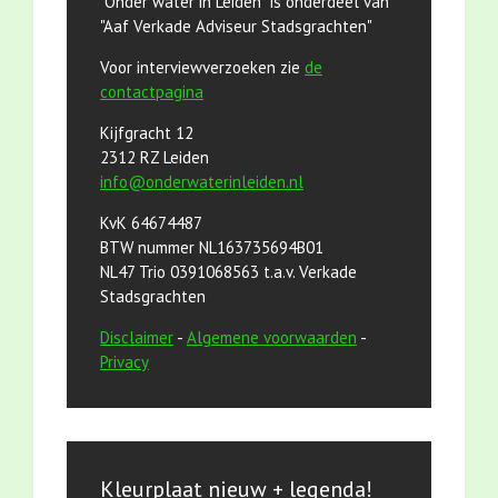
"Onder water in Leiden" is onderdeel van
"Aaf Verkade Adviseur Stadsgrachten"
Voor interviewverzoeken zie
de
contactpagina
Kijfgracht 12
2312 RZ Leiden
info@onderwaterinleiden.nl
KvK 64674487
BTW nummer NL163735694B01
NL47 Trio 0391068563 t.a.v. Verkade
Stadsgrachten
Disclaimer
-
Algemene voorwaarden
-
Privacy
Kleurplaat nieuw + legenda!