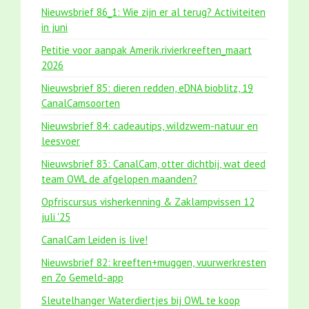
Nieuwsbrief 86_1: Wie zijn er al terug? Activiteiten
in juni
Petitie voor aanpak Amerik.rivierkreeften_maart
2026
Nieuwsbrief 85: dieren redden, eDNA bioblitz, 19
CanalCamsoorten
Nieuwsbrief 84: cadeautips, wildzwem-natuur en
leesvoer
Nieuwsbrief 83: CanalCam, otter dichtbij, wat deed
team OWL de afgelopen maanden?
Opfriscursus visherkenning & Zaklampvissen 12
juli '25
CanalCam Leiden is live!
Nieuwsbrief 82: kreeften+muggen, vuurwerkresten
en Zo Gemeld-app
Sleutelhanger Waterdiertjes bij OWL te koop