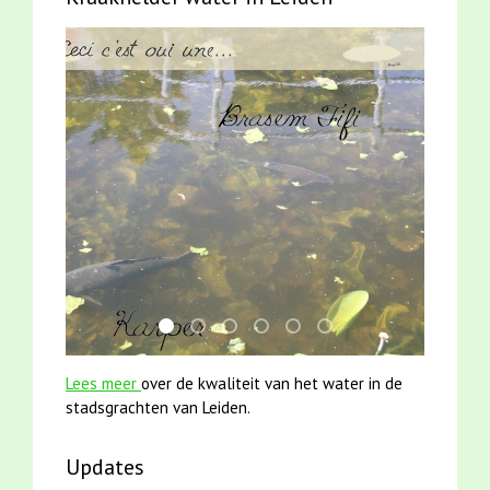
smoelenboek fifi en karper nieuwsbrief-
jun2021 zaklv 5 snoekje MOOI
jun2021 28 brasem en rietvoorns 4a
mei2021 watervogelmethode fu
karper met kattenklimtou
mei2021 1 snoekje ell
Lees meer
over de kwaliteit van het water in de
stadsgrachten van Leiden.
Updates