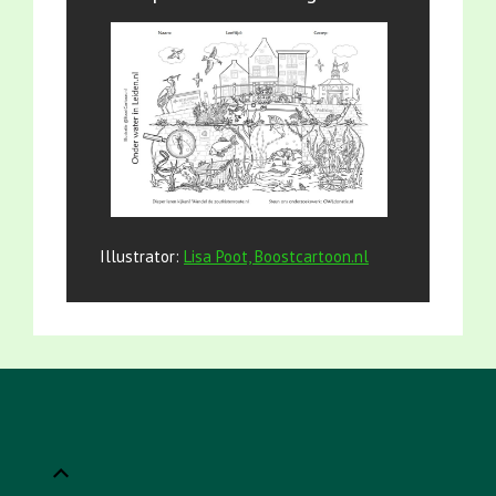
Illustrator:
Lisa Poot, Boostcartoon.nl