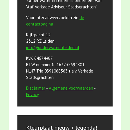
"Onder water in Leiden" is onderdeel van
"Aaf Verkade Adviseur Stadsgrachten"
Voor interviewverzoeken zie
de
contactpagina
Kijfgracht 12
2312 RZ Leiden
info@onderwaterinleiden.nl
KvK 64674487
BTW nummer NL163735694B01
NL47 Trio 0391068563 t.a.v. Verkade
Stadsgrachten
Disclaimer
-
Algemene voorwaarden
-
Privacy
Kleurplaat nieuw + legenda!