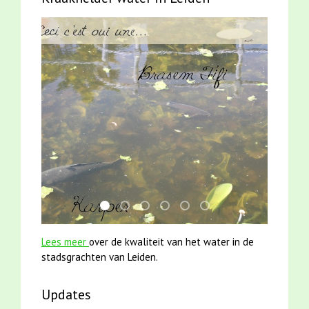
smoelenboek fifi en karper nieuwsbrief-
jun2021 zaklv 5 snoekje MOOI
jun2021 28 brasem en rietvoorns 4a
mei2021 1 snoekje elly
karper met kattenklimtou
mei2021 watervogelme
Lees meer
over de kwaliteit van het water in de
stadsgrachten van Leiden.
Updates