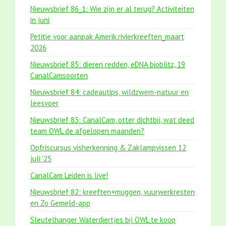
Nieuwsbrief 86_1: Wie zijn er al terug? Activiteiten
in juni
Petitie voor aanpak Amerik.rivierkreeften_maart
2026
Nieuwsbrief 85: dieren redden, eDNA bioblitz, 19
CanalCamsoorten
Nieuwsbrief 84: cadeautips, wildzwem-natuur en
leesvoer
Nieuwsbrief 83: CanalCam, otter dichtbij, wat deed
team OWL de afgelopen maanden?
Opfriscursus visherkenning & Zaklampvissen 12
juli '25
CanalCam Leiden is live!
Nieuwsbrief 82: kreeften+muggen, vuurwerkresten
en Zo Gemeld-app
Sleutelhanger Waterdiertjes bij OWL te koop