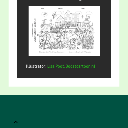
Illustrator:
Lisa Poot, Boostcartoon.nl