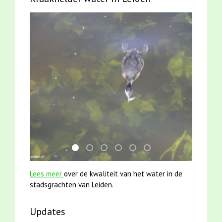
mei2021 watervogelmethode fuut met baars
jun2021 zaklv 5 snoekje MOOI
jun2021 28 brasem en rietvoorns 4a
karper met kattenklimtouw
mei2021 1 snoekje elly
smoelenboek fifi en ka
Lees meer
over de kwaliteit van het water in de
stadsgrachten van Leiden.
Updates