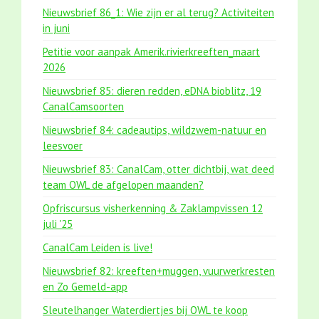
Nieuwsbrief 86_1: Wie zijn er al terug? Activiteiten
in juni
Petitie voor aanpak Amerik.rivierkreeften_maart
2026
Nieuwsbrief 85: dieren redden, eDNA bioblitz, 19
CanalCamsoorten
Nieuwsbrief 84: cadeautips, wildzwem-natuur en
leesvoer
Nieuwsbrief 83: CanalCam, otter dichtbij, wat deed
team OWL de afgelopen maanden?
Opfriscursus visherkenning & Zaklampvissen 12
juli '25
CanalCam Leiden is live!
Nieuwsbrief 82: kreeften+muggen, vuurwerkresten
en Zo Gemeld-app
Sleutelhanger Waterdiertjes bij OWL te koop