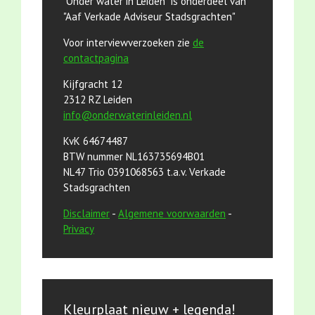
"Onder water in Leiden" is onderdeel van
"Aaf Verkade Adviseur Stadsgrachten"
Voor interviewverzoeken zie
de
contactpagina
Kijfgracht 12
2312 RZ Leiden
info@onderwaterinleiden.nl
KvK 64674487
BTW nummer NL163735694B01
NL47 Trio 0391068563 t.a.v. Verkade
Stadsgrachten
Disclaimer
-
Algemene voorwaarden
-
Privacy
Kleurplaat nieuw + legenda!