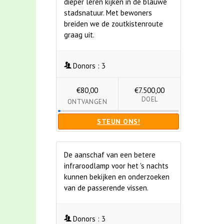
dieper leren kijken in de blauwe
stadsnatuur. Met bewoners
breiden we de zoutkistenroute
graag uit.
Donors :
3
€80,00
€7.500,00
DOEL
ONTVANGEN
STEUN ONS!
De aanschaf van een betere
infraroodlamp voor het 's nachts
kunnen bekijken en onderzoeken
van de passerende vissen.
Donors :
3