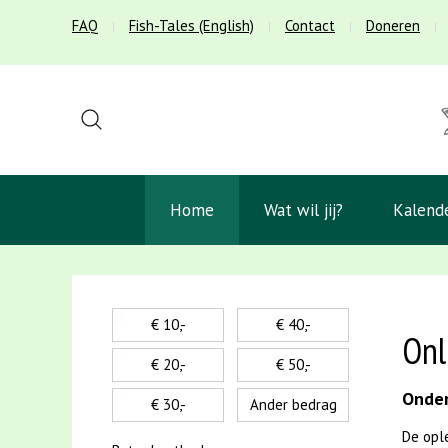
FAQ
Fish-Tales (English)
Contact
Doneren
Home
Wat wil jij?
Kalend
€ 10,-
€ 40,-
Onl
€ 20,-
€ 50,-
Onder
€ 30,-
Ander bedrag
De opl