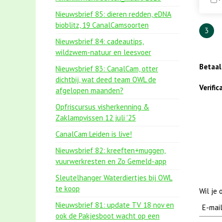
Nieuwsbrief 85: dieren redden, eDNA
bioblitz, 19 CanalCamsoorten
3
Nieuwsbrief 84: cadeautips,
wildzwem-natuur en leesvoer
Betaa
Nieuwsbrief 83: CanalCam, otter
dichtbij, wat deed team OWL de
Verifi
afgelopen maanden?
Opfriscursus visherkenning &
Zaklampvissen 12 juli '25
CanalCam Leiden is live!
Nieuwsbrief 82: kreeften+muggen,
vuurwerkresten en Zo Gemeld-app
Sleutelhanger Waterdiertjes bij OWL
te koop
Wil je
Nieuwsbrief 81: update TV 18 nov en
ook de Pakjesboot wacht op een