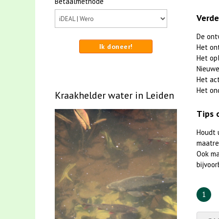
Betaalmethode
Verde
De ont
Ik doneer!
Het on
Het op
Nieuwe
Het ac
Het on
Kraakhelder water in Leiden
Tips 
Houdt 
maatreg
Ook m
bijvoor
1