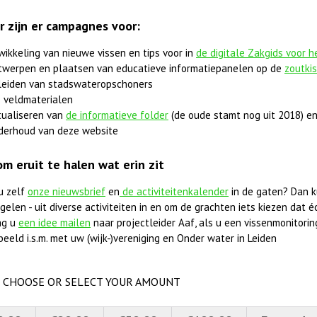
r zijn er campagnes voor:
wikkeling van nieuwe vissen en tips voor in
de digitale Zakgids voor 
twerpen en plaatsen van educatieve informatiepanelen op de
zoutki
leiden van stadswateropschoners
 veldmaterialen
tualiseren van
de informatieve folder
(de oude stamt nog uit 2018) en
derhoud van deze website
om eruit te halen wat erin zit
u zelf
onze nieuwsbrief
en
de activiteitenkalender
in de gaten? Dan k
elen - uit diverse activiteiten in en om de grachten iets kiezen dat éc
ag u
een idee mailen
naar projectleider Aaf, als u een vissenmonitorings
beeld i.s.m. met uw (wijk-)vereniging en Onder water in Leiden
CHOOSE OR SELECT YOUR AMOUNT