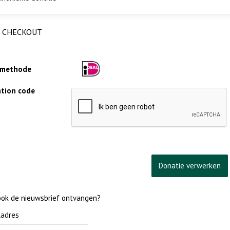
CHECKOUT
lmethode
cation code
 ook de nieuwsbrief ontvangen?