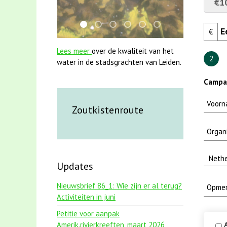
€1
jun2021 28 brasem en rietvoorns 4a versch
karper met kattenklimtouw
jun2021 zaklv 5 snoekje MOOI
smoelenboek fifi en karper ni
mei2021 watervogelmeth
mei2021 1 snoekje e
€
Lees meer
over de kwaliteit van het
2
water in de stadsgrachten van Leiden.
Campa
Zoutkistenroute
Updates
Nieuwsbrief 86_1: Wie zijn er al terug?
Activiteiten in juni
Petitie voor aanpak
Amerik.rivierkreeften_maart 2026
A