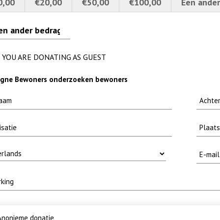
0,00
€20,00
€50,00
€100,00
Een ander
erpt
euwsbrief-
ode fuut met baars
lly
YOU ARE DONATING AS GUEST
gne Bewoners onderzoeken bewoners
nonieme donatie