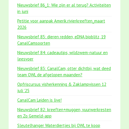
Nieuwsbrief 86_1: Wie zijn er al terug? Activiteiten
in juni
Petitie voor aanpak Amerik.rivierkreeften_maart
2026
Nieuwsbrief 85: dieren redden, eDNA bioblitz, 19
CanalCamsoorten
Nieuwsbrief 84: cadeautips, wildzwem-natuur en
leesvoer
Nieuwsbrief 83: CanalCam, otter dichtbij, wat deed
team OWL de afgelopen maanden?
Opfriscursus visherkenning & Zaklampvissen 12
juli '25
CanalCam Leiden is live!
Nieuwsbrief 82: kreeften+muggen, vuurwerkresten
en Zo Gemeld-app
Sleutelhanger Waterdiertjes bij OWL te koop