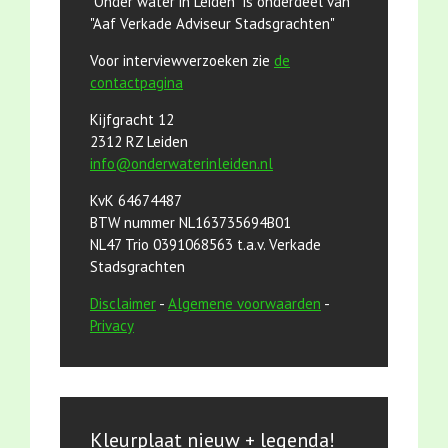
"Onder water in Leiden" is onderdeel van
"Aaf Verkade Adviseur Stadsgrachten"
Voor interviewverzoeken zie
de
contactpagina
Kijfgracht 12
2312 RZ Leiden
info@onderwaterinleiden.nl
KvK 64674487
BTW nummer NL163735694B01
NL47 Trio 0391068563 t.a.v. Verkade
Stadsgrachten
Disclaimer
-
Algemene voorwaarden
-
Privacy
Kleurplaat nieuw + legenda!