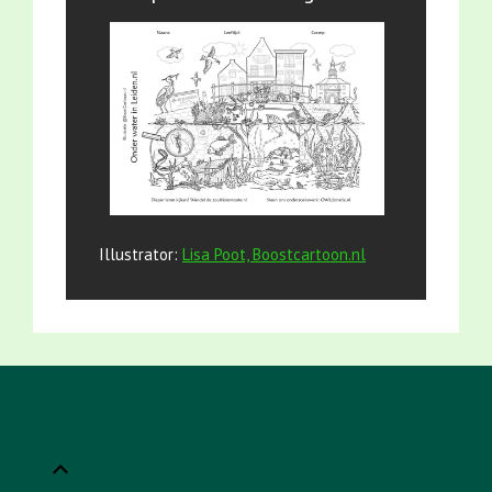
Illustrator:
Lisa Poot, Boostcartoon.nl