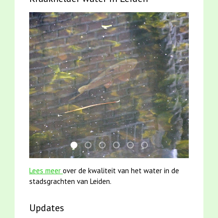
karper met kattenklimtouw
jun2021 28 brasem en rietvoorns 4a ver
mei2021 1 snoekje elly
smoelenboek fifi en karper nieu
mei2021 watervogelmethod
jun2021 zaklv 5 snoek
Lees meer
over de kwaliteit van het water in de
stadsgrachten van Leiden.
Updates