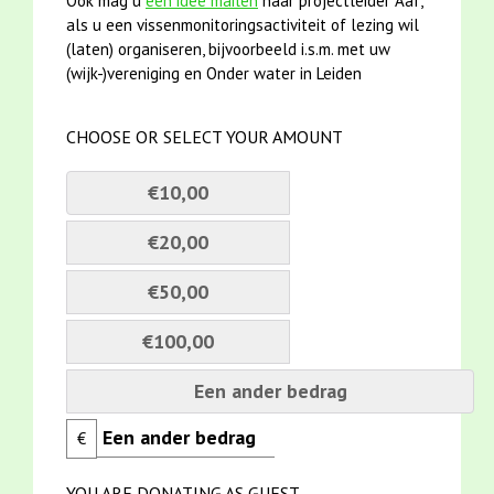
Ook mag u
een idee mailen
naar projectleider Aaf,
als u een vissenmonitoringsactiviteit of lezing wil
(laten) organiseren, bijvoorbeeld i.s.m. met uw
(wijk-)vereniging en Onder water in Leiden
CHOOSE OR SELECT YOUR AMOUNT
€10,00
€20,00
€50,00
€100,00
Een ander bedrag
€
YOU ARE DONATING AS GUEST