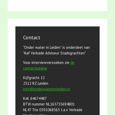
Contact
"Onder water in Leiden" is onderdeel van
"Aaf Verkade Adviseur Stadsgrachten"
Voor interviewverzoeken zie
de
contactpagina
Kijfgracht 12
2312 RZ Leiden
info@onderwaterinleiden.nl
KvK 64674487
BTW nummer NL163735694B01
NL47 Trio 0391068563 t.a.v. Verkade