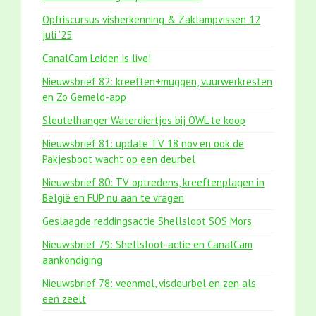
Opfriscursus visherkenning & Zaklampvissen 12
juli '25
CanalCam Leiden is live!
Nieuwsbrief 82: kreeften+muggen, vuurwerkresten
en Zo Gemeld-app
Sleutelhanger Waterdiertjes bij OWL te koop
Nieuwsbrief 81: update TV 18 nov en ook de
Pakjesboot wacht op een deurbel
Nieuwsbrief 80: TV optredens, kreeftenplagen in
België en FUP nu aan te vragen
Geslaagde reddingsactie Shellsloot SOS Mors
Nieuwsbrief 79: Shellsloot-actie en CanalCam
aankondiging
Nieuwsbrief 78: veenmol, visdeurbel en zen als
een zeelt