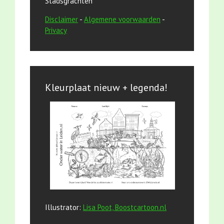
Stadsgrachten
Disclaimer
-
Algemene voorwaarden
-
Privacy
Kleurplaat nieuw + legenda!
Illustrator:
Lisa Poot, Boostcartoon.nl