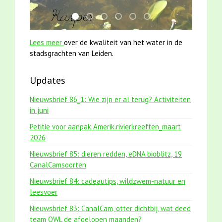
smoelenboek fifi en karper nieuwsbrief-
jun2021 28 brasem en rietvoorns 4a ver
mei2021 watervogelmethode fuut m
karper met kattenklimtouw
jun2021 zaklv 5 snoekje M
mei2021 1 snoekje ell
Lees meer
over de kwaliteit van het water in de
stadsgrachten van Leiden.
Updates
Nieuwsbrief 86_1: Wie zijn er al terug? Activiteiten
in juni
Petitie voor aanpak Amerik.rivierkreeften_maart
2026
Nieuwsbrief 85: dieren redden, eDNA bioblitz, 19
CanalCamsoorten
Nieuwsbrief 84: cadeautips, wildzwem-natuur en
leesvoer
Nieuwsbrief 83: CanalCam, otter dichtbij, wat deed
team OWL de afgelopen maanden?