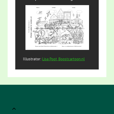
Illustrator:
Lisa Poot, Boostcartoon.nl