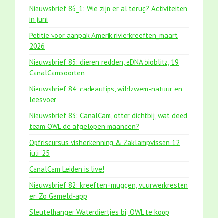
Nieuwsbrief 86_1: Wie zijn er al terug? Activiteiten
in juni
Petitie voor aanpak Amerik.rivierkreeften_maart
2026
Nieuwsbrief 85: dieren redden, eDNA bioblitz, 19
CanalCamsoorten
Nieuwsbrief 84: cadeautips, wildzwem-natuur en
leesvoer
Nieuwsbrief 83: CanalCam, otter dichtbij, wat deed
team OWL de afgelopen maanden?
Opfriscursus visherkenning & Zaklampvissen 12
juli '25
CanalCam Leiden is live!
Nieuwsbrief 82: kreeften+muggen, vuurwerkresten
en Zo Gemeld-app
Sleutelhanger Waterdiertjes bij OWL te koop