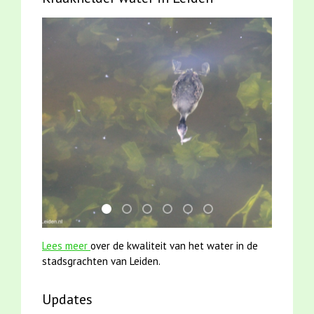
mei2021 watervogelmethode fuut met baars
jun2021 28 brasem en rietvoorns 4a ver
smoelenboek fifi en karper nieuwsbr
karper met kattenklimtouw
mei2021 1 snoekje elly
jun2021 zaklv 5 snoek
Lees meer
over de kwaliteit van het water in de
stadsgrachten van Leiden.
Updates