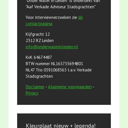
"Onder water in Leiden" is onderdeel van
"Aaf Verkade Adviseur Stadsgrachten"
Voor interviewverzoeken zie
de
contactpagina
Kijfgracht 12
2312 RZ Leiden
info@onderwaterinleiden.nl
KvK 64674487
BTW nummer NL163735694B01
NL47 Trio 0391068563 t.a.v. Verkade
Stadsgrachten
Disclaimer
-
Algemene voorwaarden
-
Privacy
Kleurplaat nieuw + legenda!