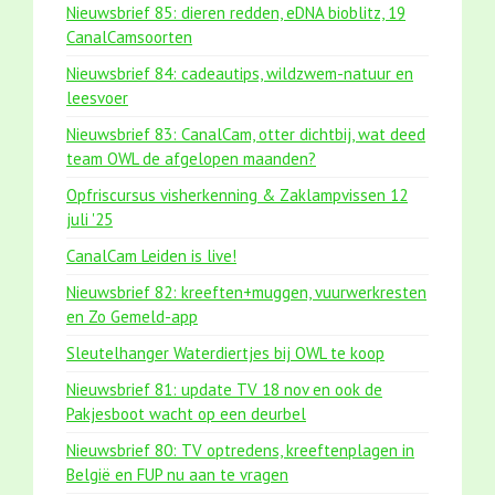
Nieuwsbrief 85: dieren redden, eDNA bioblitz, 19
CanalCamsoorten
Nieuwsbrief 84: cadeautips, wildzwem-natuur en
leesvoer
Nieuwsbrief 83: CanalCam, otter dichtbij, wat deed
team OWL de afgelopen maanden?
Opfriscursus visherkenning & Zaklampvissen 12
juli '25
CanalCam Leiden is live!
Nieuwsbrief 82: kreeften+muggen, vuurwerkresten
en Zo Gemeld-app
Sleutelhanger Waterdiertjes bij OWL te koop
Nieuwsbrief 81: update TV 18 nov en ook de
Pakjesboot wacht op een deurbel
Nieuwsbrief 80: TV optredens, kreeftenplagen in
België en FUP nu aan te vragen