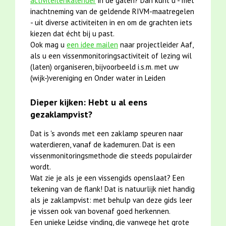
activiteitenkalender
in de gaten? Dan kunt u - met
inachtneming van de geldende RIVM-maatregelen
- uit diverse activiteiten in en om de grachten iets
kiezen dat écht bij u past.
Ook mag u
een idee mailen
naar projectleider Aaf,
als u een vissenmonitoringsactiviteit of lezing wil
(laten) organiseren, bijvoorbeeld i.s.m. met uw
(wijk-)vereniging en Onder water in Leiden
Dieper kijken: Hebt u al eens
gezaklampvist?
Dat is 's avonds met een zaklamp speuren naar
waterdieren, vanaf de kademuren. Dat is een
vissenmonitoringsmethode die steeds populairder
wordt.
Wat zie je als je een vissengids openslaat? Een
tekening van de flank! Dat is natuurlijk niet handig
als je zaklampvist: met behulp van deze gids leer
je vissen ook van bovenaf goed herkennen.
Een unieke Leidse vinding, die vanwege het grote