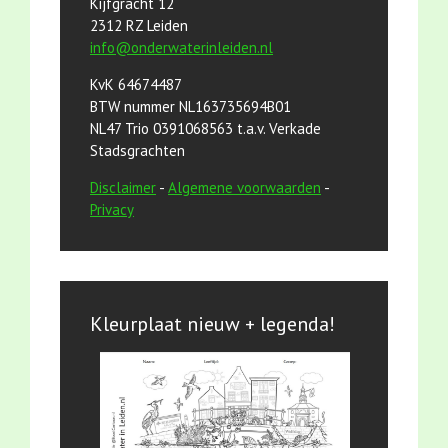
Kijfgracht 12
2312 RZ Leiden
info@onderwaterinleiden.nl
KvK 64674487
BTW nummer NL163735694B01
NL47 Trio 0391068563 t.a.v. Verkade
Stadsgrachten
Disclaimer
-
Algemene voorwaarden
-
Privacy
Kleurplaat nieuw + legenda!