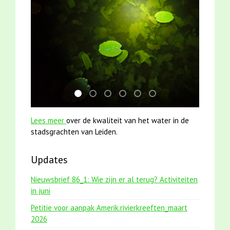
jun2021 zaklv 5 snoekje MOOI
jun2021 28 brasem en rietvoorns 4a ver
karper met kattenklimtouw
mei2021 1 snoekje elly
smoelenboek fifi en karper
mei2021 watervogelme
Lees meer
over de kwaliteit van het water in de
stadsgrachten van Leiden.
Updates
Nieuwsbrief 86_1: Wie zijn er al terug? Activiteiten
in juni
Petitie voor aanpak Amerik.rivierkreeften_maart
2026