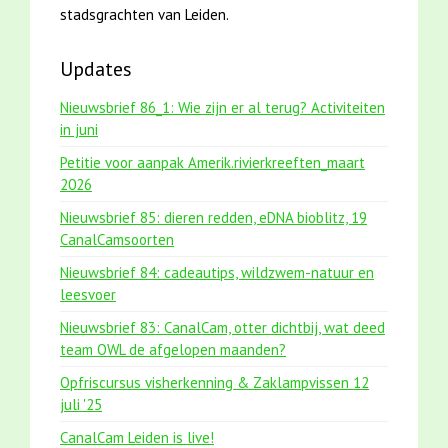
stadsgrachten van Leiden.
Updates
Nieuwsbrief 86_1: Wie zijn er al terug? Activiteiten
in juni
Petitie voor aanpak Amerik.rivierkreeften_maart
2026
Nieuwsbrief 85: dieren redden, eDNA bioblitz, 19
CanalCamsoorten
Nieuwsbrief 84: cadeautips, wildzwem-natuur en
leesvoer
Nieuwsbrief 83: CanalCam, otter dichtbij, wat deed
team OWL de afgelopen maanden?
Opfriscursus visherkenning & Zaklampvissen 12
juli '25
CanalCam Leiden is live!