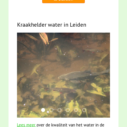
Kraakhelder water in Leiden
jun2021 28 brasem en rietvoorns 4a verscher
mei2021 1 snoekje elly
karper met kattenklimtouw
mei2021 watervogelmethode fu
smoelenboek fifi en karper
jun2021 zaklv 5 snoek
Lees meer
over de kwaliteit van het water in de