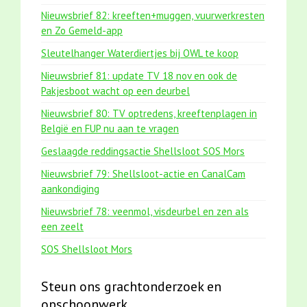
Nieuwsbrief 82: kreeften+muggen, vuurwerkresten
en Zo Gemeld-app
Sleutelhanger Waterdiertjes bij OWL te koop
Nieuwsbrief 81: update TV 18 nov en ook de
Pakjesboot wacht op een deurbel
Nieuwsbrief 80: TV optredens, kreeftenplagen in
België en FUP nu aan te vragen
Geslaagde reddingsactie Shellsloot SOS Mors
Nieuwsbrief 79: Shellsloot-actie en CanalCam
aankondiging
Nieuwsbrief 78: veenmol, visdeurbel en zen als
een zeelt
SOS Shellsloot Mors
Steun ons grachtonderzoek en
opschoonwerk