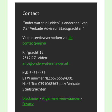
Contact
"Onder water in Leiden" is onderdeel van
"Aaf Verkade Adviseur Stadsgrachten"
Voor interviewverzoeken zie
de
contactpagina
Kijfgracht 12
2312 RZ Leiden
info@onderwaterinleiden.nl
KvK 64674487
BTW nummer NL163735694B01
NL47 Trio 0391068563 t.a.v. Verkade
Stadsgrachten
Disclaimer
-
Algemene voorwaarden
-
Privacy