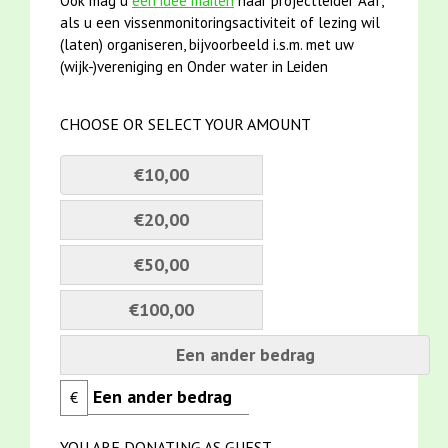
Ook mag u
een idee mailen
naar projectleider Aaf,
als u een vissenmonitoringsactiviteit of lezing wil
(laten) organiseren, bijvoorbeeld i.s.m. met uw
(wijk-)vereniging en Onder water in Leiden
CHOOSE OR SELECT YOUR AMOUNT
€10,00
€20,00
€50,00
€100,00
Een ander bedrag
€
YOU ARE DONATING AS GUEST