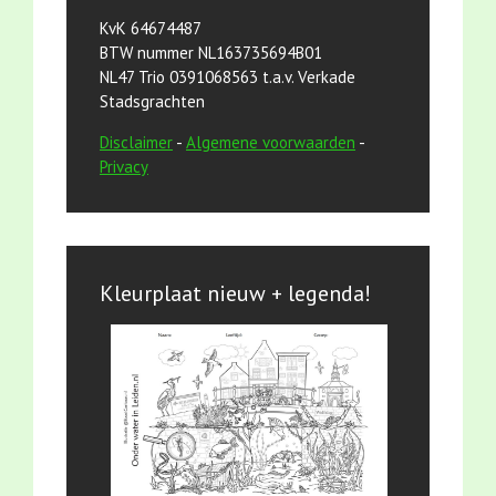
KvK 64674487
BTW nummer NL163735694B01
NL47 Trio 0391068563 t.a.v. Verkade
Stadsgrachten
Disclaimer
-
Algemene voorwaarden
-
Privacy
Kleurplaat nieuw + legenda!