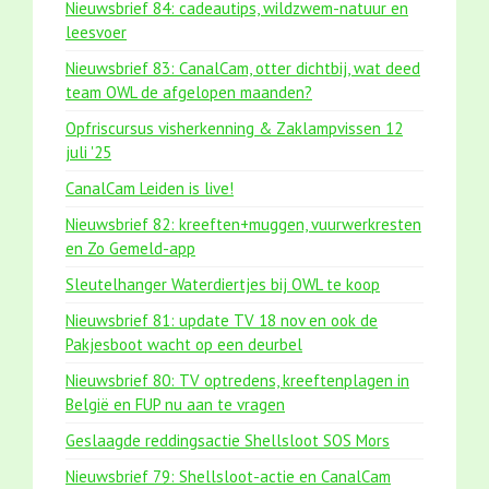
Nieuwsbrief 84: cadeautips, wildzwem-natuur en
leesvoer
Nieuwsbrief 83: CanalCam, otter dichtbij, wat deed
team OWL de afgelopen maanden?
Opfriscursus visherkenning & Zaklampvissen 12
juli '25
CanalCam Leiden is live!
Nieuwsbrief 82: kreeften+muggen, vuurwerkresten
en Zo Gemeld-app
Sleutelhanger Waterdiertjes bij OWL te koop
Nieuwsbrief 81: update TV 18 nov en ook de
Pakjesboot wacht op een deurbel
Nieuwsbrief 80: TV optredens, kreeftenplagen in
België en FUP nu aan te vragen
Geslaagde reddingsactie Shellsloot SOS Mors
Nieuwsbrief 79: Shellsloot-actie en CanalCam