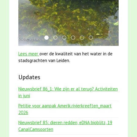
mei2021 1 snoekje elly
smoelenboek fifi en karper nieuwsbrief-
karper met kattenklimtouw
jun2021 zaklv 5 snoekje MOOI
jun2021 28 brasem en riet
mei2021 watervogelme
Lees meer
over de kwaliteit van het water in de
stadsgrachten van Leiden.
Updates
Nieuwsbrief 86_1: Wie zijn er al terug? Activiteiten
in juni
Petitie voor aanpak Amerik.rivierkreeften_maart
2026
Nieuwsbrief 85: dieren redden, eDNA bioblitz, 19
CanalCamsoorten