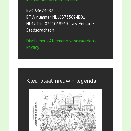
KvK 64674487
BTW nummer NL163735694B01
NL47 Trio 0391068563 t.a.v. Verkade
Stadsgrachten
Disclaimer
-
Algemene voorwaarden
-
Privacy
Kleurplaat nieuw + legenda!