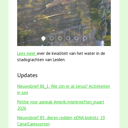
karper met kattenklimtouw
jun2021 zaklv 5 snoekje MOOI
jun2021 28 brasem en rietvoorns 4a
smoelenboek fifi en karper nieu
mei2021 watervogelmethod
mei2021 1 snoekje ell
Lees meer
over de kwaliteit van het water in de
stadsgrachten van Leiden.
Updates
Nieuwsbrief 86_1: Wie zijn er al terug? Activiteiten
in juni
Petitie voor aanpak Amerik.rivierkreeften_maart
2026
Nieuwsbrief 85: dieren redden, eDNA bioblitz, 19
CanalCamsoorten