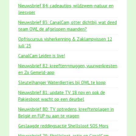
Nieuwsbrief 84: cadeautips, wildzwem-natuur en
leesvoer
Nieuwsbrief 83: CanalCam, otter dichtbij, wat deed
team OWL de afgelopen maanden?
Opfriscursus visherkenning & Zaklampvissen 12
juli '25
CanalCam Leiden is live!
Nieuwsbrief 82: kreeften+muggen, vuurwerkresten
en Zo Gemeld-app
Sleutelhanger Waterdiertjes bij OWL te koop
Nieuwsbrief 81: update TV 18 nov en ook de
Pakjesboot wacht op een deurbel
Nieuwsbrief 80: TV optredens, kreeftenplagen in
België en FUP nu aan te vragen
Geslaagde reddingsactie Shellsloot SOS Mors
Nieuwsbrief 79: Shellsloot-actie en CanalCam