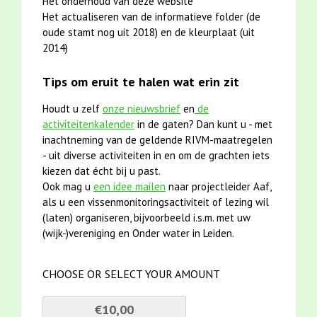
Het onderhoud van deze website
Het actualiseren van de informatieve folder (de
oude stamt nog uit 2018) en de kleurplaat (uit
2014)
Tips om eruit te halen wat erin zit
Houdt u zelf
onze nieuwsbrief
en
de
activiteitenkalender
in de gaten? Dan kunt u - met
inachtneming van de geldende RIVM-maatregelen
- uit diverse activiteiten in en om de grachten iets
kiezen dat écht bij u past.
Ook mag u
een idee mailen
naar projectleider Aaf,
als u een vissenmonitoringsactiviteit of lezing wil
(laten) organiseren, bijvoorbeeld i.s.m. met uw
(wijk-)vereniging en Onder water in Leiden.
CHOOSE OR SELECT YOUR AMOUNT
€10,00