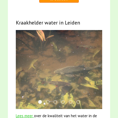
Kraakhelder water in Leiden
jun2021 28 brasem en rietvoorns 4a verscher
karper met kattenklimtouw
mei2021 1 snoekje elly
jun2021 zaklv 5 snoekje MOOI
smoelenboek fifi en karper
mei2021 watervogelme
Lees meer
over de kwaliteit van het water in de