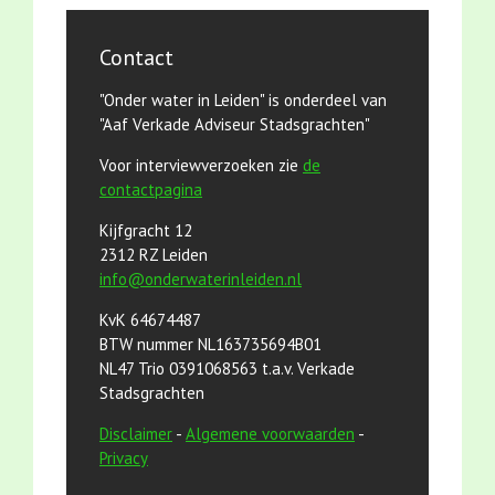
Contact
"Onder water in Leiden" is onderdeel van
"Aaf Verkade Adviseur Stadsgrachten"
Voor interviewverzoeken zie
de
contactpagina
Kijfgracht 12
2312 RZ Leiden
info@onderwaterinleiden.nl
KvK 64674487
BTW nummer NL163735694B01
NL47 Trio 0391068563 t.a.v. Verkade
Stadsgrachten
Disclaimer
-
Algemene voorwaarden
-
Privacy