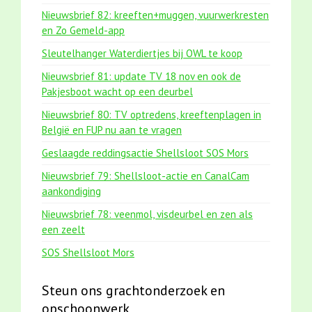
Nieuwsbrief 82: kreeften+muggen, vuurwerkresten
en Zo Gemeld-app
Sleutelhanger Waterdiertjes bij OWL te koop
Nieuwsbrief 81: update TV 18 nov en ook de
Pakjesboot wacht op een deurbel
Nieuwsbrief 80: TV optredens, kreeftenplagen in
België en FUP nu aan te vragen
Geslaagde reddingsactie Shellsloot SOS Mors
Nieuwsbrief 79: Shellsloot-actie en CanalCam
aankondiging
Nieuwsbrief 78: veenmol, visdeurbel en zen als
een zeelt
SOS Shellsloot Mors
Steun ons grachtonderzoek en
opschoonwerk