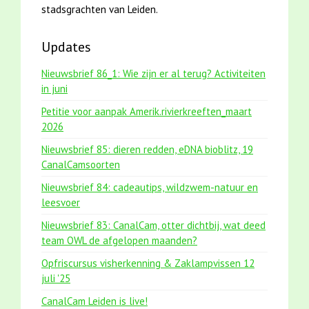
stadsgrachten van Leiden.
Updates
Nieuwsbrief 86_1: Wie zijn er al terug? Activiteiten
in juni
Petitie voor aanpak Amerik.rivierkreeften_maart
2026
Nieuwsbrief 85: dieren redden, eDNA bioblitz, 19
CanalCamsoorten
Nieuwsbrief 84: cadeautips, wildzwem-natuur en
leesvoer
Nieuwsbrief 83: CanalCam, otter dichtbij, wat deed
team OWL de afgelopen maanden?
Opfriscursus visherkenning & Zaklampvissen 12
juli '25
CanalCam Leiden is live!