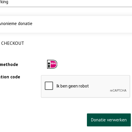
nonieme donatie
CHECKOUT
lmethode
cation code