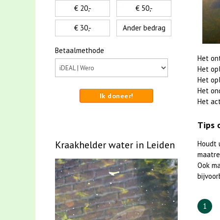
€ 20,-
€ 50,-
€ 30,-
Ander bedrag
Betaalmethode
Het on
Het op
Het op
Het on
Ik doneer!
Het act
Tips 
Kraakhelder water in Leiden
Houdt 
maatreg
Ook m
bijvoor
1