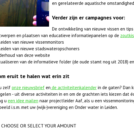
en gerelateerde aquatische omstandighed
Verder zijn er campagnes voor:
De ontwikkeling van nieuwe vissen en tips
twerpen en plaatsen van educatieve informatiepanelen op de
zoutki
leiden van nieuwe vissenmonitors
leiden van nieuwe stadswateropschoners
derhoud van deze website
ualiseren van de informatieve folder (de oude stamt nog uit 2018) en
om eruit te halen wat erin zit
u zelf
onze nieuwsbrief
en
de activiteitenkalender
in de gaten? Dan k
elen - uit diverse activiteiten in en om de grachten iets kiezen dat éc
ag u
een idee mailen
naar projectleider Aaf, als u een vissenmonitorings
beeld i.s.m. met uw (wijk-)vereniging en Onder water in Leiden.
CHOOSE OR SELECT YOUR AMOUNT