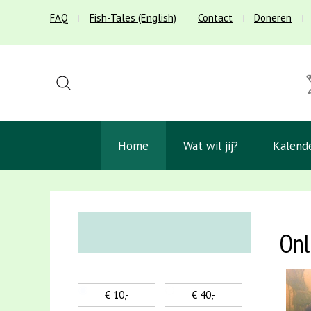
FAQ
Fish-Tales (English)
Contact
Doneren
Home
Wat wil jij?
Kalend
Onl
€ 10,-
€ 40,-