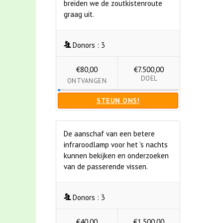
breiden we de zoutkistenroute
graag uit.
Donors :
3
€80,00
€7.500,00
DOEL
ONTVANGEN
STEUN ONS!
De aanschaf van een betere
infraroodlamp voor het 's nachts
kunnen bekijken en onderzoeken
van de passerende vissen.
Donors :
3
€40,00
€1.500,00