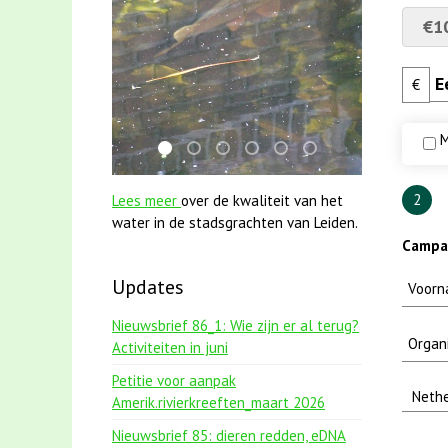
€1
€
M
karper met kattenklimtouw
jun2021 28 brasem en rietvoorns 4a v
mei2021 watervogelmethode fuut
smoelenboek fifi en karper ni
jun2021 zaklv 5 snoekje
mei2021 1 snoekje e
2
Lees meer
over de kwaliteit van het
water in de stadsgrachten van Leiden.
Campag
Updates
Nieuwsbrief 86_1: Wie zijn er al terug?
Activiteiten in juni
Petitie voor aanpak
Amerik.rivierkreeften_maart 2026
Nieuwsbrief 85: dieren redden, eDNA