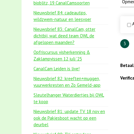
bioblitz, 19 CanalCamsoorten
Nieuwsbrief 84: cadeautips,
wildzwem-natuur en leesvoer
A
Nieuwsbrief 83: CanalCam, otter
dichtbij, wat deed team OWL de
afgelopen maanden?
3
Opfriscursus visherkenning &
Zaklampvissen 12 juli '25
Betaa
CanalCam Leiden is live!
Verifi
Nieuwsbrief 82: kreeften+muggen,
vuurwerkresten en Zo Gemeld-app
Sleutelhanger Waterdiertjes bij OWL
te koop
Nieuwsbrief 81: update TV 18 nov en
ook de Pakjesboot wacht op een
deurbel