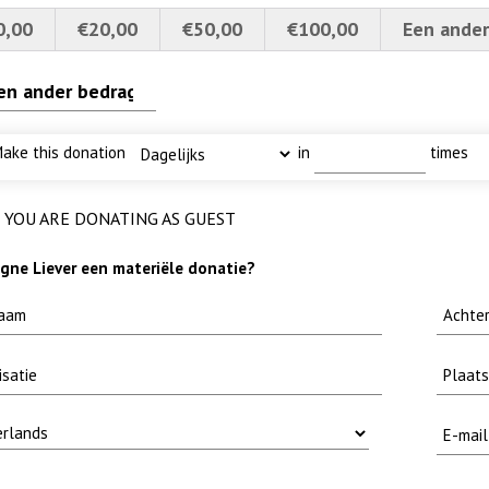
0,00
€20,00
€50,00
€100,00
Een ander
ake this donation
in
times
erscherpt
 met baars
euwsbrief-
 MOOI
lly
YOU ARE DONATING AS GUEST
ne Liever een materiële donatie?