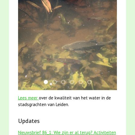
jun2021 28 brasem en rietvoorns 4a verscher
smoelenboek fifi en karper nieuwsbrief-
karper met kattenklimtouw
mei2021 1 snoekje elly
jun2021 zaklv 5 snoekje M
mei2021 watervogelme
Lees meer
over de kwaliteit van het water in de
stadsgrachten van Leiden.
Updates
Nieuwsbrief 86_1: Wie zijn er al terug? Activiteiten