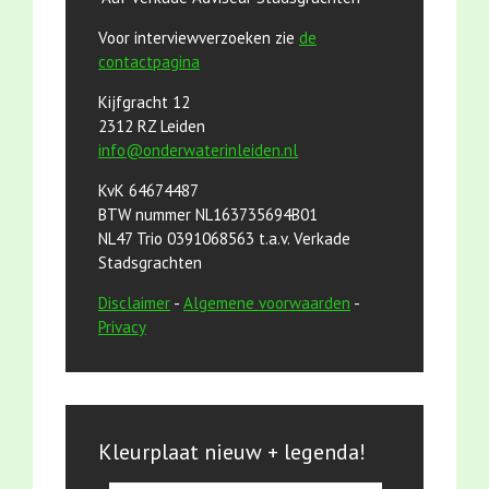
Voor interviewverzoeken zie
de
contactpagina
Kijfgracht 12
2312 RZ Leiden
info@onderwaterinleiden.nl
KvK 64674487
BTW nummer NL163735694B01
NL47 Trio 0391068563 t.a.v. Verkade
Stadsgrachten
Disclaimer
-
Algemene voorwaarden
-
Privacy
Kleurplaat nieuw + legenda!