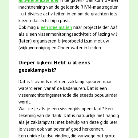
activiteitenkalender
in de gaten? Dan kunt u - met
inachtneming van de geldende RIVM-maatregelen
- uit diverse activiteiten in en om de grachten iets
kiezen dat écht bij u past.
Ook mag u
een idee mailen
naar projectleider Aaf,
als u een vissenmonitoringsactiviteit of lezing wil
(laten) organiseren, bijvoorbeeld i.s.m. met uw
(wijk-)vereniging en Onder water in Leiden
Dieper kijken: Hebt u al eens
gezaklampvist?
Dat is 's avonds met een zaklamp speuren naar
waterdieren, vanaf de kademuren. Dat is een
vissenmonitoringsmethode die steeds populairder
wordt.
Wat zie je als je een vissengids openslaat? Een
tekening van de flank! Dat is natuurlijk niet handig
als je zaklampvist: met behulp van deze gids leer
je vissen ook van bovenaf goed herkennen.
Een unieke Leidse vinding, die vanwege het grote