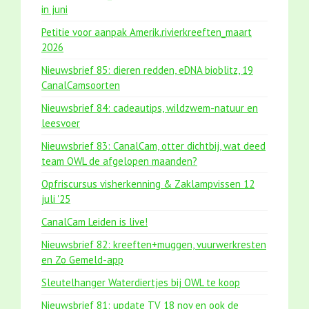
in juni
Petitie voor aanpak Amerik.rivierkreeften_maart
2026
Nieuwsbrief 85: dieren redden, eDNA bioblitz, 19
CanalCamsoorten
Nieuwsbrief 84: cadeautips, wildzwem-natuur en
leesvoer
Nieuwsbrief 83: CanalCam, otter dichtbij, wat deed
team OWL de afgelopen maanden?
Opfriscursus visherkenning & Zaklampvissen 12
juli '25
CanalCam Leiden is live!
Nieuwsbrief 82: kreeften+muggen, vuurwerkresten
en Zo Gemeld-app
Sleutelhanger Waterdiertjes bij OWL te koop
Nieuwsbrief 81: update TV 18 nov en ook de