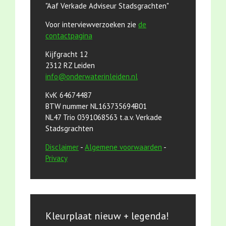
"Aaf Verkade Adviseur Stadsgrachten"
Voor interviewverzoeken zie
de
contactpagina
Kijfgracht 12
2312 RZ Leiden
info@onderwaterinleiden.nl
KvK 64674487
BTW nummer NL163735694B01
NL47 Trio 0391068563 t.a.v. Verkade
Stadsgrachten
Disclaimer
-
Algemene voorwaarden
-
Privacy
Kleurplaat nieuw + legenda!