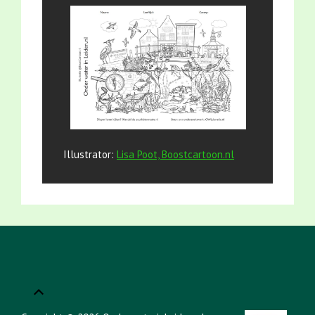
Illustrator:
Lisa Poot, Boostcartoon.nl