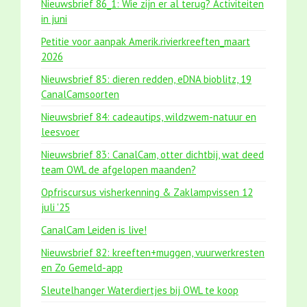
Nieuwsbrief 86_1: Wie zijn er al terug? Activiteiten
in juni
Petitie voor aanpak Amerik.rivierkreeften_maart
2026
Nieuwsbrief 85: dieren redden, eDNA bioblitz, 19
CanalCamsoorten
Nieuwsbrief 84: cadeautips, wildzwem-natuur en
leesvoer
Nieuwsbrief 83: CanalCam, otter dichtbij, wat deed
team OWL de afgelopen maanden?
Opfriscursus visherkenning & Zaklampvissen 12
juli '25
CanalCam Leiden is live!
Nieuwsbrief 82: kreeften+muggen, vuurwerkresten
en Zo Gemeld-app
Sleutelhanger Waterdiertjes bij OWL te koop