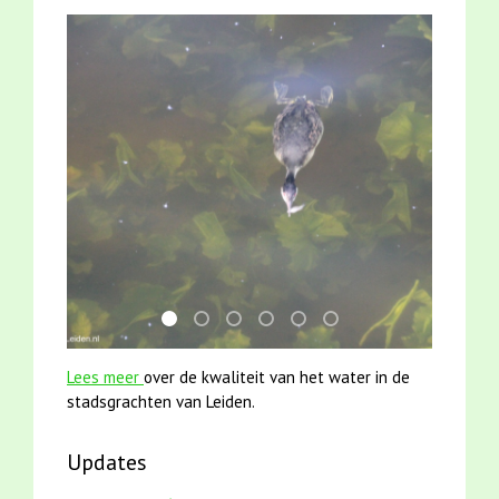
mei2021 watervogelmethode fuut met baars
smoelenboek fifi en karper nieuwsbrief-
mei2021 1 snoekje elly
karper met kattenklimtouw
jun2021 28 brasem en riet
jun2021 zaklv 5 snoek
Lees meer
over de kwaliteit van het water in de
stadsgrachten van Leiden.
Updates