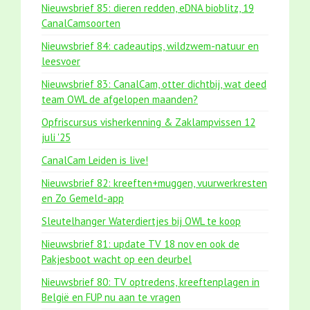
Nieuwsbrief 85: dieren redden, eDNA bioblitz, 19
CanalCamsoorten
Nieuwsbrief 84: cadeautips, wildzwem-natuur en
leesvoer
Nieuwsbrief 83: CanalCam, otter dichtbij, wat deed
team OWL de afgelopen maanden?
Opfriscursus visherkenning & Zaklampvissen 12
juli '25
CanalCam Leiden is live!
Nieuwsbrief 82: kreeften+muggen, vuurwerkresten
en Zo Gemeld-app
Sleutelhanger Waterdiertjes bij OWL te koop
Nieuwsbrief 81: update TV 18 nov en ook de
Pakjesboot wacht op een deurbel
Nieuwsbrief 80: TV optredens, kreeftenplagen in
België en FUP nu aan te vragen