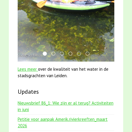
mei2021 1 snoekje elly
mei2021 watervogelmethode fuut met b
jun2021 28 brasem en rietvoorns 4a
smoelenboek fifi en karper nieu
karper met kattenklimtou
jun2021 zaklv 5 snoek
Lees meer
over de kwaliteit van het water in de
stadsgrachten van Leiden.
Updates
Nieuwsbrief 86_1: Wie zijn er al terug? Activiteiten
in juni
Petitie voor aanpak Amerik.rivierkreeften_maart
2026