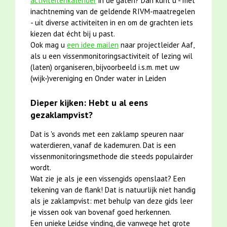
activiteitenkalender
in de gaten? Dan kunt u - met
inachtneming van de geldende RIVM-maatregelen
- uit diverse activiteiten in en om de grachten iets
kiezen dat écht bij u past.
Ook mag u
een idee mailen
naar projectleider Aaf,
als u een vissenmonitoringsactiviteit of lezing wil
(laten) organiseren, bijvoorbeeld i.s.m. met uw
(wijk-)vereniging en Onder water in Leiden
Dieper kijken: Hebt u al eens
gezaklampvist?
Dat is 's avonds met een zaklamp speuren naar
waterdieren, vanaf de kademuren. Dat is een
vissenmonitoringsmethode die steeds populairder
wordt.
Wat zie je als je een vissengids openslaat? Een
tekening van de flank! Dat is natuurlijk niet handig
als je zaklampvist: met behulp van deze gids leer
je vissen ook van bovenaf goed herkennen.
Een unieke Leidse vinding, die vanwege het grote