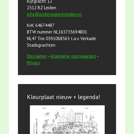
Kijfgracht 12
2312 RZ Leiden
info@onderwaterinleiden.nl
KvK 64674487
BTW nummer NL163735694B01
NL47 Trio 0391068563 t.a.v. Verkade
Stadsgrachten
Disclaimer
-
Algemene voorwaarden
-
Privacy
Kleurplaat nieuw + legenda!