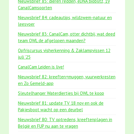
Nieuwsbrief 85: dieren redden, eDNA bioblitz, 19
CanalCamsoorten
Nieuwsbrief 84: cadeautips, wildzwem-natuur en
leesvoer
Nieuwsbrief 83: CanalCam, otter dichtbij, wat deed
team OWL de afgelopen maanden?
Opfriscursus visherkenning & Zaklampvissen 12
juli '25
CanalCam Leiden is live!
Nieuwsbrief 82: kreeften+muggen, vuurwerkresten
en Zo Gemeld-app
Sleutelhanger Waterdiertjes bij OWL te koop
Nieuwsbrief 81: update TV 18 nov en ook de
Pakjesboot wacht op een deurbel
Nieuwsbrief 80: TV optredens, kreeftenplagen in
België en FUP nu aan te vragen