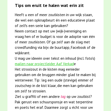
Tips om eruit te halen wat erin zit
Heeft u een of meer zoutkisten in uw wijk staan,
die wel een opknapbeurt én een educatieve plaat
of zelfs een serie kan gebruiken?
Neem contact op met uw (wijk-)vereniging en
vraag hen of er budget is voor de adoptie van één
of meer zoutkisten. Of ga zelf aan de slag met
crowdfunding via bijv. de buurtapp, Facebook of de
wijkkrant.
U mag uw ideeën over tekst en inhoud (incl. foto's)
mailen naar projectleider Aaf Verkad
e
Het strooizout in de kisten mag eenieder
gebruiken om de bruggen minder glad te maken bij
winterweer. Tip: leg een oude (stevige) emmer of
zoutschep in de kist klaar, die men kan gebruiken
om zelf te strooien.
Ziet u graffiti of een andere
tag
op uw zoutkist?
Pak gerust een schuursponsje en wat terpentine
en poets het eraf. Daarmee zorgt u écht voor uw