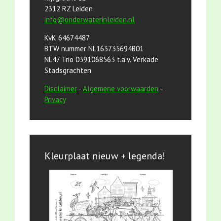
2312 RZ Leiden
info@onderwaterinleiden.nl
KvK 64674487
BTW nummer NL163735694B01
NL47 Trio 0391068563 t.a.v. Verkade
Stadsgrachten
Disclaimer
-
Algemene voorwaarden
-
Privacy
Kleurplaat nieuw + legenda!