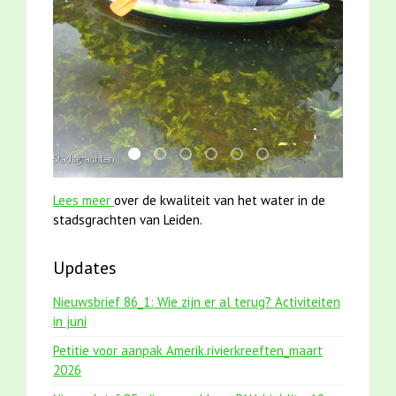
mei2021 1 snoekje elly
mei2021 watervogelmethode fuut met b
jun2021 zaklv 5 snoekje MOOI
karper met kattenklimtouw
smoelenboek fifi en karper
jun2021 28 brasem en 
Lees meer
over de kwaliteit van het water in de
stadsgrachten van Leiden.
Updates
Nieuwsbrief 86_1: Wie zijn er al terug? Activiteiten
in juni
Petitie voor aanpak Amerik.rivierkreeften_maart
2026