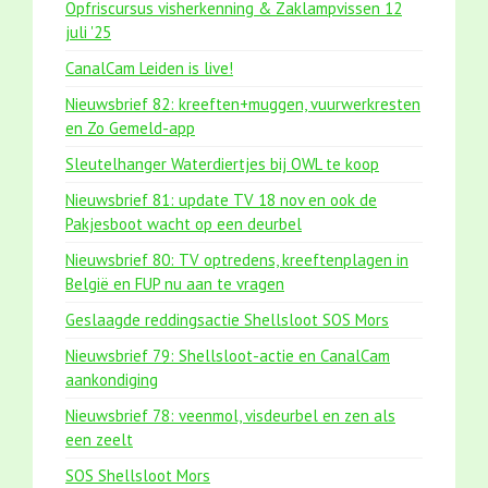
Opfriscursus visherkenning & Zaklampvissen 12
juli '25
CanalCam Leiden is live!
Nieuwsbrief 82: kreeften+muggen, vuurwerkresten
en Zo Gemeld-app
Sleutelhanger Waterdiertjes bij OWL te koop
Nieuwsbrief 81: update TV 18 nov en ook de
Pakjesboot wacht op een deurbel
Nieuwsbrief 80: TV optredens, kreeftenplagen in
België en FUP nu aan te vragen
Geslaagde reddingsactie Shellsloot SOS Mors
Nieuwsbrief 79: Shellsloot-actie en CanalCam
aankondiging
Nieuwsbrief 78: veenmol, visdeurbel en zen als
een zeelt
SOS Shellsloot Mors