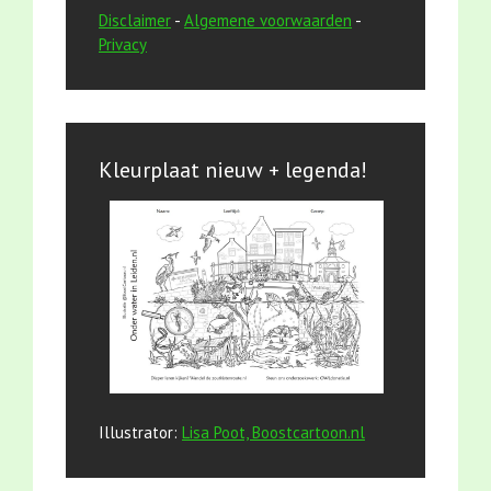
Disclaimer
-
Algemene voorwaarden
-
Privacy
Kleurplaat nieuw + legenda!
Illustrator:
Lisa Poot, Boostcartoon.nl