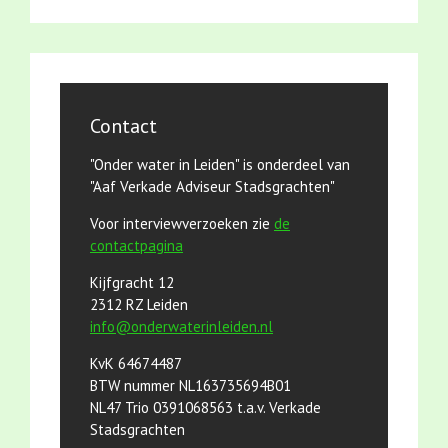
Contact
"Onder water in Leiden" is onderdeel van
"Aaf Verkade Adviseur Stadsgrachten"
Voor interviewverzoeken zie
de
contactpagina
Kijfgracht 12
2312 RZ Leiden
info@onderwaterinleiden.nl
KvK 64674487
BTW nummer NL163735694B01
NL47 Trio 0391068563 t.a.v. Verkade
Stadsgrachten