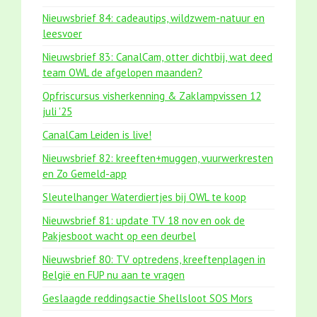
Nieuwsbrief 84: cadeautips, wildzwem-natuur en
leesvoer
Nieuwsbrief 83: CanalCam, otter dichtbij, wat deed
team OWL de afgelopen maanden?
Opfriscursus visherkenning & Zaklampvissen 12
juli '25
CanalCam Leiden is live!
Nieuwsbrief 82: kreeften+muggen, vuurwerkresten
en Zo Gemeld-app
Sleutelhanger Waterdiertjes bij OWL te koop
Nieuwsbrief 81: update TV 18 nov en ook de
Pakjesboot wacht op een deurbel
Nieuwsbrief 80: TV optredens, kreeftenplagen in
België en FUP nu aan te vragen
Geslaagde reddingsactie Shellsloot SOS Mors