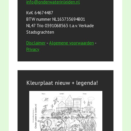
info@onderwaterinleiden.nl
KvK 64674487
BTW nummer NL163735694B01
NL47 Trio 0391068563 t.a.v. Verkade
Stadsgrachten
Disclaimer
-
Algemene voorwaarden
-
Privacy
Kleurplaat nieuw + legenda!