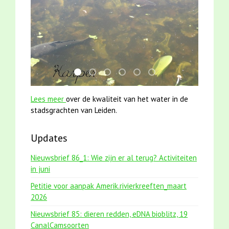
smoelenboek fifi en karper nieuwsbrief-
jun2021 28 brasem en rietvoorns 4a ver
mei2021 watervogelmethode fuut m
jun2021 zaklv 5 snoekje MOOI
karper met kattenklimtou
mei2021 1 snoekje ell
Lees meer
over de kwaliteit van het water in de
stadsgrachten van Leiden.
Updates
Nieuwsbrief 86_1: Wie zijn er al terug? Activiteiten
in juni
Petitie voor aanpak Amerik.rivierkreeften_maart
2026
Nieuwsbrief 85: dieren redden, eDNA bioblitz, 19
CanalCamsoorten