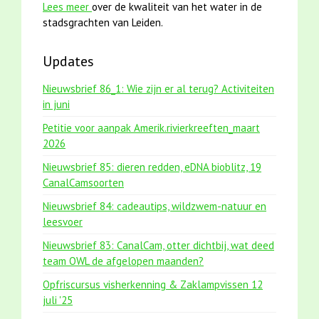
Lees meer
over de kwaliteit van het water in de
stadsgrachten van Leiden.
Updates
Nieuwsbrief 86_1: Wie zijn er al terug? Activiteiten
in juni
Petitie voor aanpak Amerik.rivierkreeften_maart
2026
Nieuwsbrief 85: dieren redden, eDNA bioblitz, 19
CanalCamsoorten
Nieuwsbrief 84: cadeautips, wildzwem-natuur en
leesvoer
Nieuwsbrief 83: CanalCam, otter dichtbij, wat deed
team OWL de afgelopen maanden?
Opfriscursus visherkenning & Zaklampvissen 12
juli '25