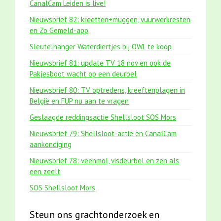
CanalCam Leiden is live!
Nieuwsbrief 82: kreeften+muggen, vuurwerkresten
en Zo Gemeld-app
Sleutelhanger Waterdiertjes bij OWL te koop
Nieuwsbrief 81: update TV 18 nov en ook de
Pakjesboot wacht op een deurbel
Nieuwsbrief 80: TV optredens, kreeftenplagen in
België en FUP nu aan te vragen
Geslaagde reddingsactie Shellsloot SOS Mors
Nieuwsbrief 79: Shellsloot-actie en CanalCam
aankondiging
Nieuwsbrief 78: veenmol, visdeurbel en zen als
een zeelt
SOS Shellsloot Mors
Steun ons grachtonderzoek en