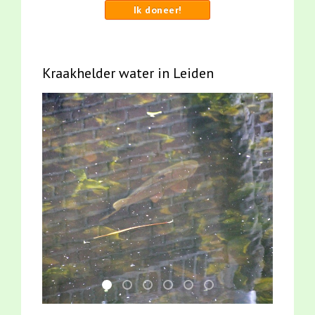
Ik doneer!
Kraakhelder water in Leiden
karper met kattenklimtouw
mei2021 1 snoekje elly
mei2021 watervogelmethode fuut m
smoelenboek fifi en karper nieu
jun2021 zaklv 5 snoekje M
jun2021 28 brasem en 