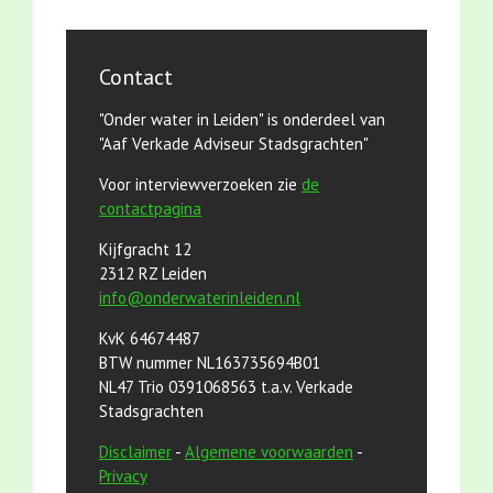
Contact
"Onder water in Leiden" is onderdeel van
"Aaf Verkade Adviseur Stadsgrachten"
Voor interviewverzoeken zie
de
contactpagina
Kijfgracht 12
2312 RZ Leiden
info@onderwaterinleiden.nl
KvK 64674487
BTW nummer NL163735694B01
NL47 Trio 0391068563 t.a.v. Verkade
Stadsgrachten
Disclaimer
-
Algemene voorwaarden
-
Privacy