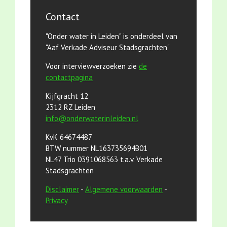
Contact
"Onder water in Leiden" is onderdeel van
"Aaf Verkade Adviseur Stadsgrachten"
Voor interviewverzoeken zie
de
contactpagina
Kijfgracht 12
2312 RZ Leiden
info@onderwaterinleiden.nl
KvK 64674487
BTW nummer NL163735694B01
NL47 Trio 0391068563 t.a.v. Verkade
Stadsgrachten
Disclaimer
-
Algemene voorwaarden
-
Privacy