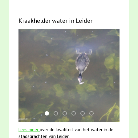
Kraakhelder water in Leiden
mei2021 watervogelmethode fuut met baars
smoelenboek fifi en karper nieuwsbrief-
jun2021 zaklv 5 snoekje MOOI
karper met kattenklimtouw
jun2021 28 brasem en riet
mei2021 1 snoekje ell
Lees meer
over de kwaliteit van het water in de
stadsgrachten van Leiden.