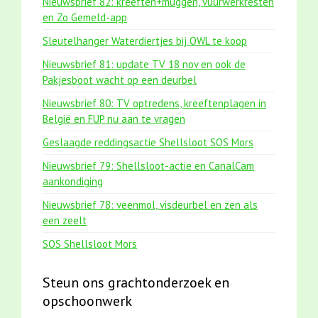
Nieuwsbrief 82: kreeften+muggen, vuurwerkresten
en Zo Gemeld-app
Sleutelhanger Waterdiertjes bij OWL te koop
Nieuwsbrief 81: update TV 18 nov en ook de
Pakjesboot wacht op een deurbel
Nieuwsbrief 80: TV optredens, kreeftenplagen in
België en FUP nu aan te vragen
Geslaagde reddingsactie Shellsloot SOS Mors
Nieuwsbrief 79: Shellsloot-actie en CanalCam
aankondiging
Nieuwsbrief 78: veenmol, visdeurbel en zen als
een zeelt
SOS Shellsloot Mors
Steun ons grachtonderzoek en
opschoonwerk