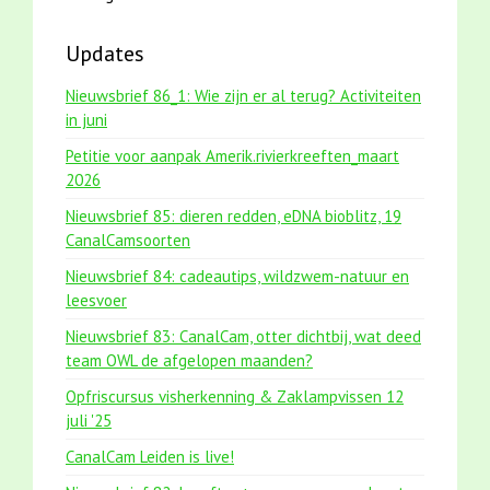
Updates
Nieuwsbrief 86_1: Wie zijn er al terug? Activiteiten
in juni
Petitie voor aanpak Amerik.rivierkreeften_maart
2026
Nieuwsbrief 85: dieren redden, eDNA bioblitz, 19
CanalCamsoorten
Nieuwsbrief 84: cadeautips, wildzwem-natuur en
leesvoer
Nieuwsbrief 83: CanalCam, otter dichtbij, wat deed
team OWL de afgelopen maanden?
Opfriscursus visherkenning & Zaklampvissen 12
juli '25
CanalCam Leiden is live!