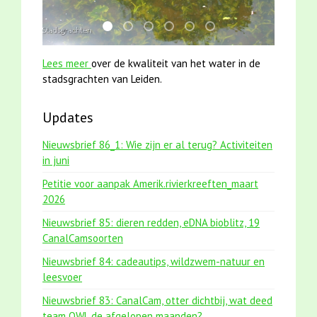
mei2021 1 snoekje elly
mei2021 watervogelmethode fuut met b
jun2021 zaklv 5 snoekje MOOI
karper met kattenklimtouw
smoelenboek fifi en karper
jun2021 28 brasem en 
Lees meer
over de kwaliteit van het water in de
stadsgrachten van Leiden.
Updates
Nieuwsbrief 86_1: Wie zijn er al terug? Activiteiten
in juni
Petitie voor aanpak Amerik.rivierkreeften_maart
2026
Nieuwsbrief 85: dieren redden, eDNA bioblitz, 19
CanalCamsoorten
Nieuwsbrief 84: cadeautips, wildzwem-natuur en
leesvoer
Nieuwsbrief 83: CanalCam, otter dichtbij, wat deed
team OWL de afgelopen maanden?