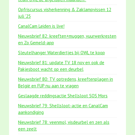
Opfriscursus visherkenning & Zaklampvissen 12
juli '25
CanalCam Leiden is live!
Nieuwsbrief 82: kreeften+muggen, vuurwerkresten
en Zo Gemeld-app
Sleutelhanger Waterdiertjes bij OWL te koop
Nieuwsbrief 81: update TV 18 nov en ook de
Pakjesboot wacht op een deurbel
Nieuwsbrief 80: TV optredens, kreeftenplagen in
België en FUP nu aan te vragen
Geslaagde reddingsactie Shellsloot SOS Mors
Nieuwsbrief 79: Shellsloot-actie en CanalCam
aankondiging
Nieuwsbrief 78: veenmol, visdeurbel en zen als
een zeelt