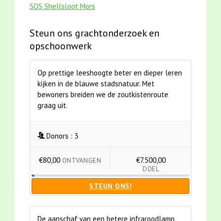
SOS Shellsloot Mors
Steun ons grachtonderzoek en
opschoonwerk
Op prettige leeshoogte beter en dieper leren
kijken in de blauwe stadsnatuur. Met
bewoners breiden we de zoutkistenroute
graag uit.
Donors :
3
€80,00
€7.500,00
ONTVANGEN
DOEL
STEUN ONS!
De aanschaf van een betere infraroodlamp