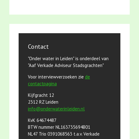
Contact
"Onder water in Leiden" is onderdeel van
"Aaf Verkade Adviseur Stadsgrachten"
Voor interviewverzoeken zie
de
contactpagina
Kijfgracht 12
2312 RZ Leiden
info@onderwaterinleiden.nl
KvK 64674487
BTW nummer NL163735694B01
NL47 Trio 0391068563 t.a.v. Verkade