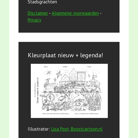
Stadsgrachten
Disclaimer
-
Algemene voorwaarden
-
Privacy
Kleurplaat nieuw + legenda!
Illustrator:
Lisa Poot, Boostcartoon.nl