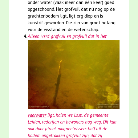
onder water (vaak meer dan één keer) goed
opgeschoond. Het grofvuil dat nú nog op de
grachtenbodem ligt, ligt erg diep en is
kunstrif geworden. Die zijn van groot belang
voor de visstand en de wetenschap.
Alleen 'vers' grofvuil en grofvuil dat in het
vaarwater
ligt, halen we i.s.m. de gemeente
Leiden, rederijen en bewoners nog weg. Dit kan
ook door piraat-magneetvissers half uit de
bodem opgetrokken grofvuil zijn, dat zij