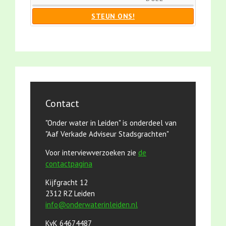
STEUN ONS!
Contact
"Onder water in Leiden" is onderdeel van
"Aaf Verkade Adviseur Stadsgrachten"
Voor interviewverzoeken zie
de
contactpagina
Kijfgracht 12
2312 RZ Leiden
info@onderwaterinleiden.nl
KvK 64674487