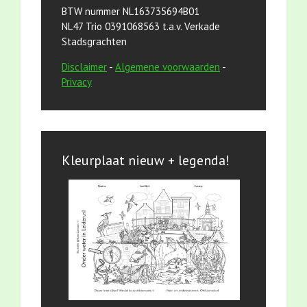
BTW nummer NL163735694B01
NL47 Trio 0391068563 t.a.v. Verkade
Stadsgrachten
Disclaimer
-
Algemene voorwaarden
-
Privacy
Kleurplaat nieuw + legenda!