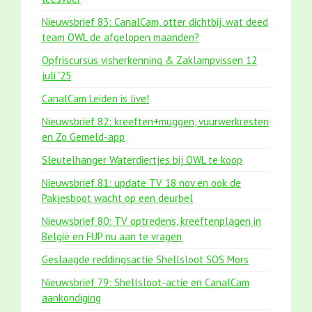
Nieuwsbrief 83: CanalCam, otter dichtbij, wat deed
team OWL de afgelopen maanden?
Opfriscursus visherkenning & Zaklampvissen 12
juli '25
CanalCam Leiden is live!
Nieuwsbrief 82: kreeften+muggen, vuurwerkresten
en Zo Gemeld-app
Sleutelhanger Waterdiertjes bij OWL te koop
Nieuwsbrief 81: update TV 18 nov en ook de
Pakjesboot wacht op een deurbel
Nieuwsbrief 80: TV optredens, kreeftenplagen in
België en FUP nu aan te vragen
Geslaagde reddingsactie Shellsloot SOS Mors
Nieuwsbrief 79: Shellsloot-actie en CanalCam
aankondiging