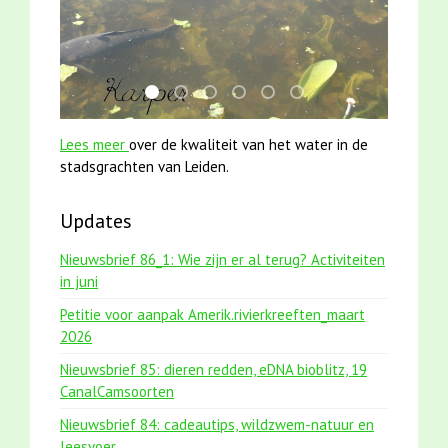
smoelenboek fifi en karper nieuwsbrief-
jun2021 zaklv 5 snoekje MOOI
mei2021 1 snoekje elly
jun2021 28 brasem en rietvoorn
karper met kattenklimtou
mei2021 watervogelme
Lees meer
over de kwaliteit van het water in de
stadsgrachten van Leiden.
Updates
Nieuwsbrief 86_1: Wie zijn er al terug? Activiteiten
in juni
Petitie voor aanpak Amerik.rivierkreeften_maart
2026
Nieuwsbrief 85: dieren redden, eDNA bioblitz, 19
CanalCamsoorten
Nieuwsbrief 84: cadeautips, wildzwem-natuur en
leesvoer