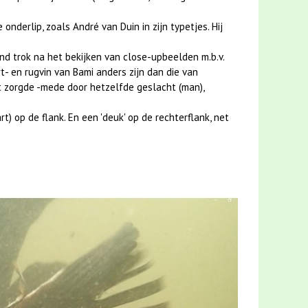
nderlip, zoals André van Duin in zijn typetjes. Hij
and trok na het bekijken van close-upbeelden m.b.v.
rt- en rugvin van Bami anders zijn dan die van
t zorgde -mede door hetzelfde geslacht (man),
t) op de flank. En een 'deuk' op de rechterflank, net