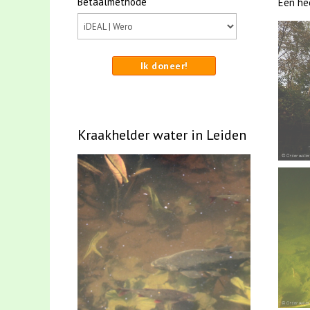
Betaalmethode
Een hee
Ik doneer!
Kraakhelder water in Leiden