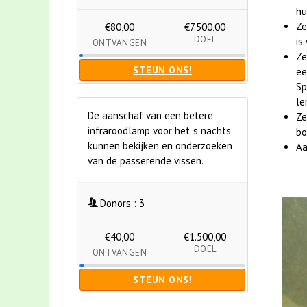
hu
Ze
€80,00
€7.500,00
DOEL
is
ONTVANGEN
Ze
STEUN ONS!
ee
Sp
le
De aanschaf van een betere
Ze
infraroodlamp voor het 's nachts
bo
kunnen bekijken en onderzoeken
Aa
van de passerende vissen.
Donors :
3
€40,00
€1.500,00
DOEL
ONTVANGEN
STEUN ONS!