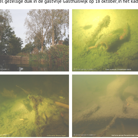
l gezellige duik in de gastvrije Gasthuiswijk op 18 oktober, in het k