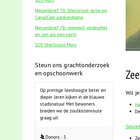
SOS Mors
Nieuwsbrief 79: Shellsloot-actie en
CanalCam aankondiging
Nieuwsbrief 78: veenmol, visdeurbel
en zen als een zeelt
SOS Shellsloot Mors
Steun ons grachtonderzoek
Zee
en opschoonwerk
Op prettige leeshoogte beter en
Wil je
dieper leren kijken in de blauwe
stadsnatuur. Met bewoners
Hi
breiden we de zoutkistenroute
De
graag uit.
Smoel
Donors :
3
Ze