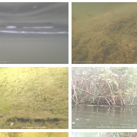
erpt
-
fuut met baars
ekje MOOI