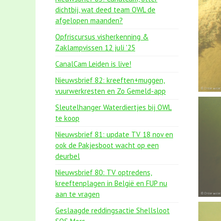
dichtbij, wat deed team OWL de
afgelopen maanden?
Opfriscursus visherkenning &
Zaklampvissen 12 juli '25
CanalCam Leiden is live!
Nieuwsbrief 82: kreeften+muggen,
vuurwerkresten en Zo Gemeld-app
Sleutelhanger Waterdiertjes bij OWL
te koop
Nieuwsbrief 81: update TV 18 nov en
ook de Pakjesboot wacht op een
deurbel
Nieuwsbrief 80: TV optredens,
kreeftenplagen in België en FUP nu
aan te vragen
Geslaagde reddingsactie Shellsloot