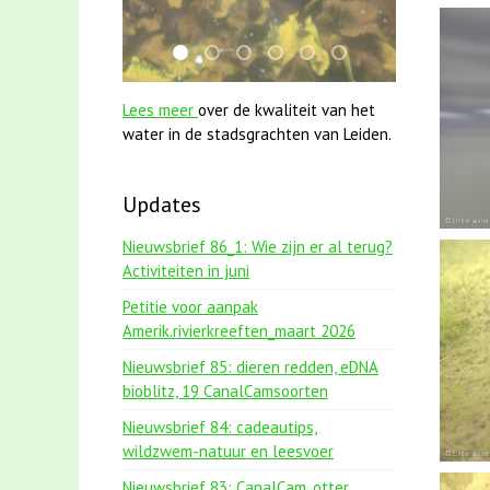
jun2021 28 brasem en rietvoorns 4a versch
smoelenboek fifi en karper nieuwsbrief
karper met kattenklimtouw
mei2021 watervogelmethode 
mei2021 1 snoekje elly
jun2021 zaklv 5 sno
Lees meer
over de kwaliteit van het
water in de stadsgrachten van Leiden.
Updates
Nieuwsbrief 86_1: Wie zijn er al terug?
Activiteiten in juni
Petitie voor aanpak
Amerik.rivierkreeften_maart 2026
Nieuwsbrief 85: dieren redden, eDNA
bioblitz, 19 CanalCamsoorten
Nieuwsbrief 84: cadeautips,
wildzwem-natuur en leesvoer
Nieuwsbrief 83: CanalCam, otter