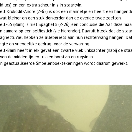
id los) en een extra scheur in zijn staartvin.
elt Krokodil-André (Z-62) is ook een mannetje en heeft een hangende o
 wat kleiner en een stuk donkerder dan de overige twee zeelten.
elt-65 (Bami) is níet Spaghetti (Z-26), een conclusie die Aaf deze ma
n camera op een selfiestick (zie
hieronder
). Daaruit bleek dat de staa
aghetti. Wél hebben ze allebei iets aan hun rechterwang hangen! Da
ngte en vriendelijke gedrag- voor de verwarring.
elt-Bami heeft in elk geval een zwarte vlek linksachter (nabij de staar
ven de middenlijn en tussen borstvin en rugvin in.
n geactualiseerde Smoelenboektekeningen wordt daarom gewerkt.