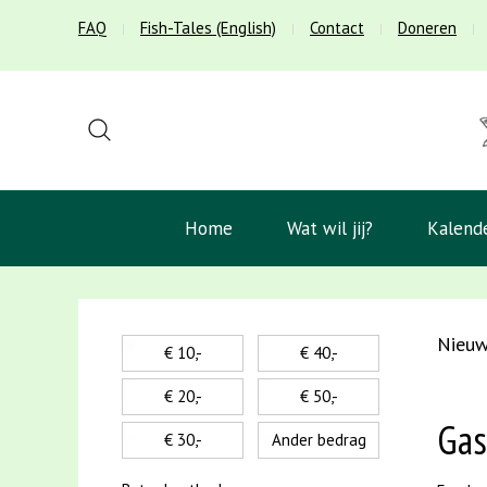
FAQ
Fish-Tales (English)
Contact
Doneren
Home
Wat wil jij?
Kalend
Nieu
€ 10,-
€ 40,-
€ 20,-
€ 50,-
Gas
€ 30,-
Ander bedrag