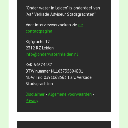
"Onder water in Leiden" is onderdeel van
"Aaf Verkade Adviseur Stadsgrachten"
Voor interviewverzoeken zie
de
contactpagina
Kijfgracht 12
2312 RZ Leiden
info@onderwaterinleiden.nl
KvK 64674487
BTW nummer NL163735694B01
NL47 Trio 0391068563 t.a.v. Verkade
Stadsgrachten
Disclaimer
-
Algemene voorwaarden
-
Privacy