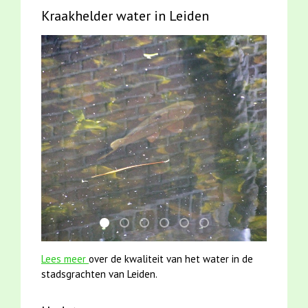
Kraakhelder water in Leiden
karper met kattenklimtouw
jun2021 zaklv 5 snoekje MOOI
smoelenboek fifi en karper nieuwsbr
mei2021 1 snoekje elly
mei2021 watervogelmethod
jun2021 28 brasem en 
Lees meer
over de kwaliteit van het water in de
stadsgrachten van Leiden.