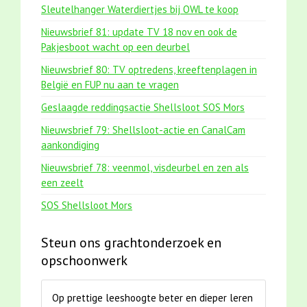
Sleutelhanger Waterdiertjes bij OWL te koop
Nieuwsbrief 81: update TV 18 nov en ook de
Pakjesboot wacht op een deurbel
Nieuwsbrief 80: TV optredens, kreeftenplagen in
België en FUP nu aan te vragen
Geslaagde reddingsactie Shellsloot SOS Mors
Nieuwsbrief 79: Shellsloot-actie en CanalCam
aankondiging
Nieuwsbrief 78: veenmol, visdeurbel en zen als
een zeelt
SOS Shellsloot Mors
Steun ons grachtonderzoek en
opschoonwerk
Op prettige leeshoogte beter en dieper leren