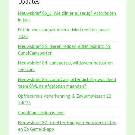
Updates
Nieuwsbrief 86_1: Wie zijn er al terug? Activiteiten
in juni
Petitie voor aanpak Amerik.rivierkreeften_maart
2026
Nieuwsbrief 85: dieren redden, eDNA bioblitz, 19
CanalCamsoorten
Nieuwsbrief 84: cadeautips, wildzwem-natuur en
leesvoer
Nieuwsbrief 83: CanalCam, otter dichtbij, wat deed
team OWL de afgelopen maanden?
Opfriscursus visherkenning & Zaklampvissen 12
juli '25
CanalCam Leiden is live!
Nieuwsbrief 82: kreeften+muggen, vuurwerkresten
en Zo Gemeld-app