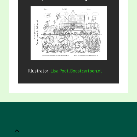
Illustrator:
Lisa Poot, Boostcartoon.nl