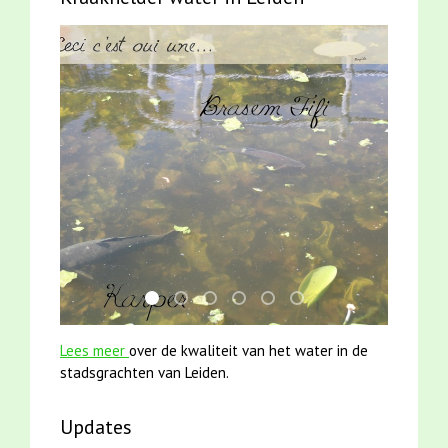
smoelenboek fifi en karper nieuwsbrief-
karper met kattenklimtouw
jun2021 zaklv 5 snoekje MOOI
mei2021 watervogelmethode fu
mei2021 1 snoekje elly
jun2021 28 brasem en 
Lees meer
over de kwaliteit van het water in de
stadsgrachten van Leiden.
Updates