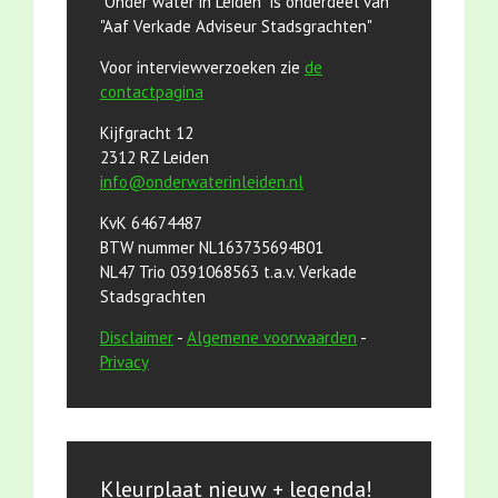
"Onder water in Leiden" is onderdeel van
"Aaf Verkade Adviseur Stadsgrachten"
Voor interviewverzoeken zie
de
contactpagina
Kijfgracht 12
2312 RZ Leiden
info@onderwaterinleiden.nl
KvK 64674487
BTW nummer NL163735694B01
NL47 Trio 0391068563 t.a.v. Verkade
Stadsgrachten
Disclaimer
-
Algemene voorwaarden
-
Privacy
Kleurplaat nieuw + legenda!