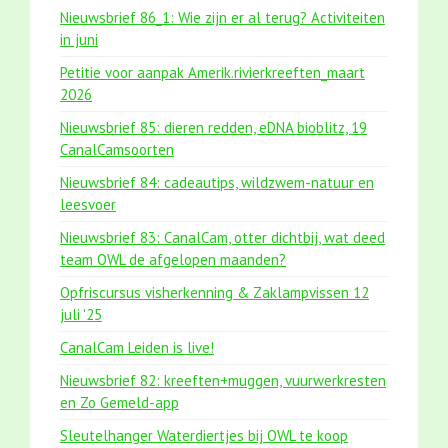
Nieuwsbrief 86_1: Wie zijn er al terug? Activiteiten
in juni
Petitie voor aanpak Amerik.rivierkreeften_maart
2026
Nieuwsbrief 85: dieren redden, eDNA bioblitz, 19
CanalCamsoorten
Nieuwsbrief 84: cadeautips, wildzwem-natuur en
leesvoer
Nieuwsbrief 83: CanalCam, otter dichtbij, wat deed
team OWL de afgelopen maanden?
Opfriscursus visherkenning & Zaklampvissen 12
juli '25
CanalCam Leiden is live!
Nieuwsbrief 82: kreeften+muggen, vuurwerkresten
en Zo Gemeld-app
Sleutelhanger Waterdiertjes bij OWL te koop