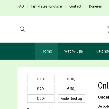
FAQ
Fish-Tales (English)
Contact
Doneren
Home
Wat wil jij?
Kalend
€ 10,-
€ 40,-
Onl
€ 20,-
€ 50,-
Onder
€ 30,-
Ander bedrag
De opl