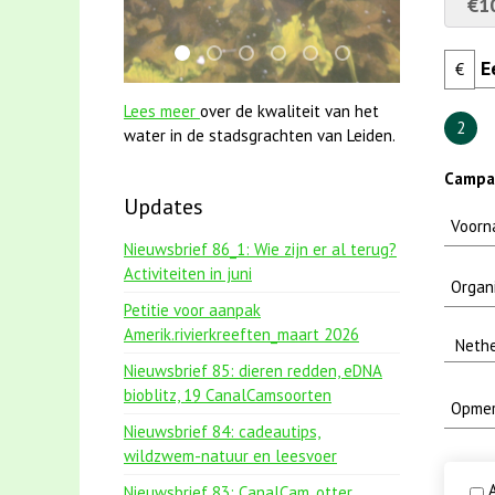
€1
jun2021 28 brasem en rietvoorns 4a versch
mei2021 1 snoekje elly
smoelenboek fifi en karper nieuws
karper met kattenklimtouw
jun2021 zaklv 5 snoekje
mei2021 watervogel
€
Lees meer
over de kwaliteit van het
2
water in de stadsgrachten van Leiden.
Campa
Updates
Nieuwsbrief 86_1: Wie zijn er al terug?
Activiteiten in juni
Petitie voor aanpak
Amerik.rivierkreeften_maart 2026
Nieuwsbrief 85: dieren redden, eDNA
bioblitz, 19 CanalCamsoorten
Nieuwsbrief 84: cadeautips,
wildzwem-natuur en leesvoer
A
Nieuwsbrief 83: CanalCam, otter