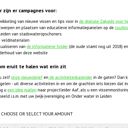
r zijn er campagnes voor:
wikkeling van nieuwe vissen en tips voor in
de digitale Zakgids voor 
twerpen en plaatsen van educatieve informatiepanelen op de
zoutki
leiden van stadswateropschoners
 veldmaterialen
tualiseren van
de informatieve folder
(de oude stamt nog uit 2018) en
derhoud van deze website
om eruit te halen wat erin zit
u zelf
onze nieuwsbrief
en
de activiteitenkalender
in de gaten? Dan k
elen - uit diverse activiteiten in en om de grachten iets kiezen dat éc
ag u
een idee mailen
naar projectleider Aaf, als u een vissenmonitorings
beeld i.s.m. met uw (wijk-)vereniging en Onder water in Leiden
CHOOSE OR SELECT YOUR AMOUNT