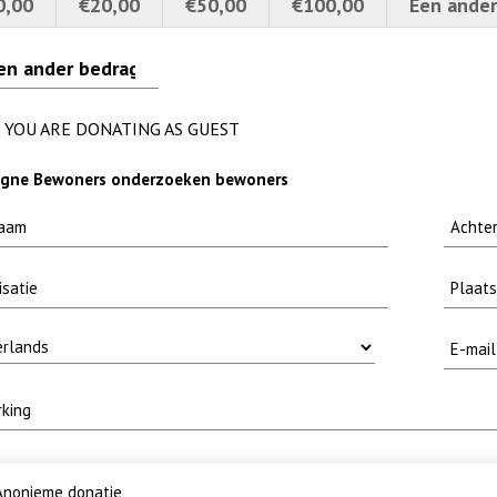
0,00
€20,00
€50,00
€100,00
Een ander
erpt
brief-
 MOOI
methode fuut met baars
YOU ARE DONATING AS GUEST
gne Bewoners onderzoeken bewoners
nonieme donatie