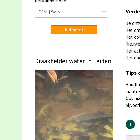
Betaalmethode
Verde
De ont
Ik doneer!
Het on
Het op
Nieuwe
Het ac
Het on
Kraakhelder water in Leiden
Tips 
Houdt 
maatreg
Ook m
bijvoor
1