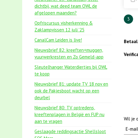
dichtbij, wat deed team OWL de
afgelopen maanden?
3
Opfriscursus visherkenning &
Zaklampvissen 12 juli '25
CanalCam Leiden is live!
Betaa
Nieuwsbrief 82: kreeften+muggen,
Verifi
vuurwerkresten en Zo Gemeld-app
Sleutelhanger Waterdiertjes bij OWL
te koop
Nieuwsbrief 81: update TV 18 nov en
ook de Pakjesboot wacht op een
deurbel
Nieuwsbrief 80: TV optredens,
kreeftenplagen in België en FUP nu
Wil je
aan te vragen
Geslaagde reddingsactie Shellsloot