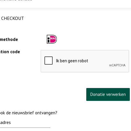
CHECKOUT
lmethode
cation code
 ook de nieuwsbrief ontvangen?