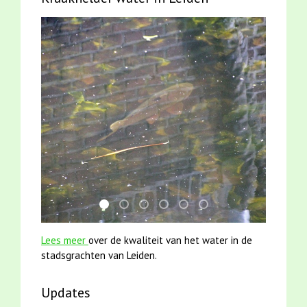
karper met kattenklimtouw
jun2021 28 brasem en rietvoorns 4a ver
mei2021 watervogelmethode fuut m
smoelenboek fifi en karper nieu
jun2021 zaklv 5 snoekje M
mei2021 1 snoekje ell
Lees meer
over de kwaliteit van het water in de
stadsgrachten van Leiden.
Updates