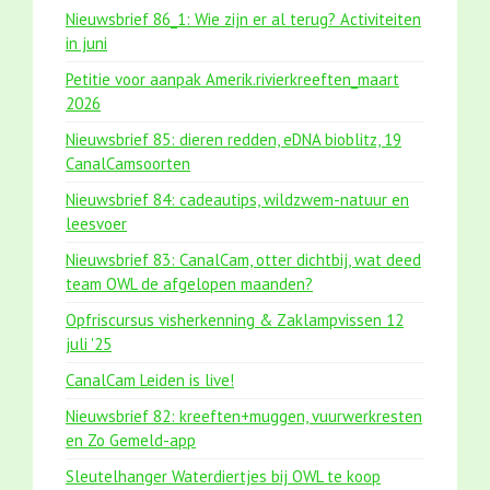
Nieuwsbrief 86_1: Wie zijn er al terug? Activiteiten
in juni
Petitie voor aanpak Amerik.rivierkreeften_maart
2026
Nieuwsbrief 85: dieren redden, eDNA bioblitz, 19
CanalCamsoorten
Nieuwsbrief 84: cadeautips, wildzwem-natuur en
leesvoer
Nieuwsbrief 83: CanalCam, otter dichtbij, wat deed
team OWL de afgelopen maanden?
Opfriscursus visherkenning & Zaklampvissen 12
juli '25
CanalCam Leiden is live!
Nieuwsbrief 82: kreeften+muggen, vuurwerkresten
en Zo Gemeld-app
Sleutelhanger Waterdiertjes bij OWL te koop