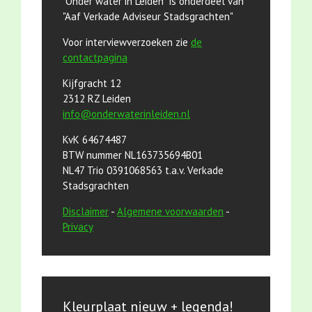
"Onder water in Leiden" is onderdeel van
"Aaf Verkade Adviseur Stadsgrachten"
Voor interviewverzoeken zie
de
contactpagina
Kijfgracht 12
2312 RZ Leiden
info@onderwaterinleiden.nl
KvK 64674487
BTW nummer NL163735694B01
NL47 Trio 0391068563 t.a.v. Verkade
Stadsgrachten
Disclaimer
-
Algemene voorwaarden
-
Privacy
Kleurplaat nieuw + legenda!