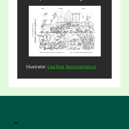
Illustrator:
Lisa Poot, Boostcartoon.nl