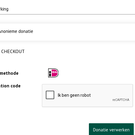
nonieme donatie
CHECKOUT
lmethode
cation code