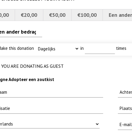
0,00
€20,00
€50,00
€100,00
Een ander
ake this donation
in
times
YOU ARE DONATING AS GUEST
ne Adopteer een zoutkist
rs
rns 4a verscherpt
 MOOI
karper nieuwsbrief-