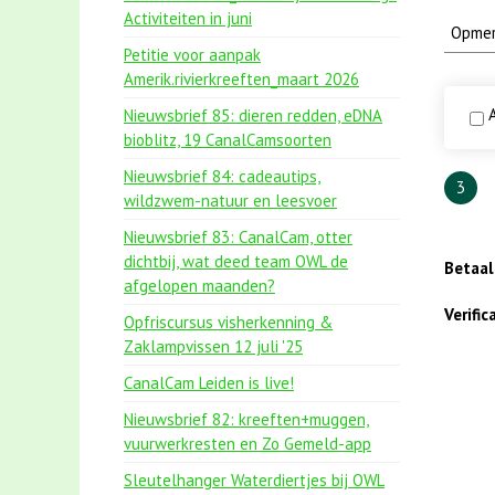
Activiteiten in juni
Petitie voor aanpak
Amerik.rivierkreeften_maart 2026
A
Nieuwsbrief 85: dieren redden, eDNA
bioblitz, 19 CanalCamsoorten
Nieuwsbrief 84: cadeautips,
3
wildzwem-natuur en leesvoer
Nieuwsbrief 83: CanalCam, otter
dichtbij, wat deed team OWL de
Betaa
afgelopen maanden?
Verifi
Opfriscursus visherkenning &
Zaklampvissen 12 juli '25
CanalCam Leiden is live!
Nieuwsbrief 82: kreeften+muggen,
vuurwerkresten en Zo Gemeld-app
Sleutelhanger Waterdiertjes bij OWL