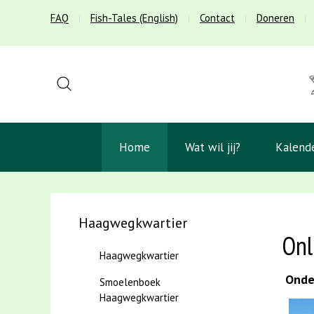
FAQ
Fish-Tales (English)
Contact
Doneren
Home
Wat wil jij?
Kalend
Haagwegkwartier
Onl
Haagwegkwartier
Onder
Smoelenboek
Haagwegkwartier