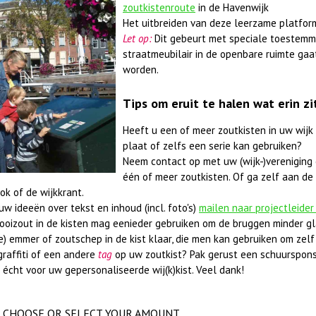
zoutkistenroute
in de Havenwijk
Het uitbreiden van deze leerzame platfor
Let op:
Dit gebeurt met speciale toestemm
straatmeubilair in de openbare ruimte gaa
worden.
Tips om eruit te halen wat erin zi
Heeft u een of meer zoutkisten in uw wijk
plaat of zelfs een serie kan gebruiken?
Neem contact op met uw (wijk-)vereniging 
één of meer zoutkisten. Of ga zelf aan de 
ok of de wijkkrant.
w ideeën over tekst en inhoud (incl. foto's)
mailen naar projectleider
rooizout in de kisten mag eenieder gebruiken om de bruggen minder gl
e) emmer of zoutschep in de kist klaar, die men kan gebruiken om zelf 
graffiti of een andere
tag
op uw zoutkist? Pak gerust een schuurspons
 écht voor uw gepersonaliseerde wij(k)kist. Veel dank!
CHOOSE OR SELECT YOUR AMOUNT