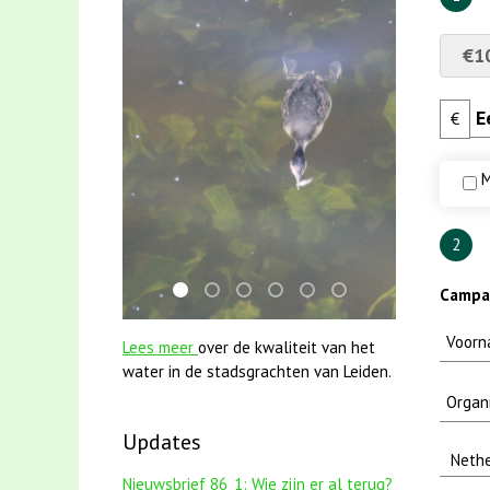
€1
€
M
2
Campag
mei2021 watervogelmethode fuut met baa
mei2021 1 snoekje elly
karper met kattenklimtouw
jun2021 28 brasem en rietvoo
jun2021 zaklv 5 snoekje
smoelenboek fifi en 
Lees meer
over de kwaliteit van het
water in de stadsgrachten van Leiden.
Updates
Nieuwsbrief 86_1: Wie zijn er al terug?