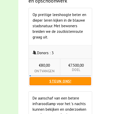
en opschoonwerk
Op prettige leeshoogte beter en
dieper leren kijken in de blauwe
stadsnatuur. Met bewoners
breiden we de zoutkistenroute
graag uit.
Donors :
3
€80,00
€7.500,00
DOEL
ONTVANGEN
STEUN ONS!
De aanschaf van een betere
infraroodlamp voor het 's nachts
kunnen bekijken en onderzoeken