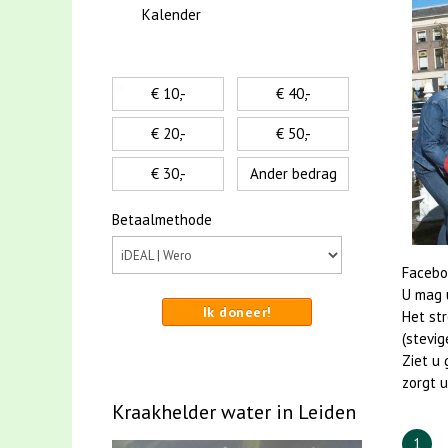
Kalender
€ 10,-
€ 40,-
€ 20,-
€ 50,-
€ 30,-
Ander bedrag
Betaalmethode
Facebo
U mag u
Ik doneer!
Het st
(stevig
Ziet u 
zorgt u
Kraakhelder water in Leiden
1