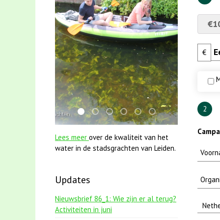
€1
€
M
2
mei2021 1 snoekje elly
jun2021 zaklv 5 snoekje MOOI
karper met kattenklimtouw
smoelenboek fifi en karper ni
jun2021 28 brasem en ri
mei2021 watervogel
Campa
Lees meer
over de kwaliteit van het
water in de stadsgrachten van Leiden.
Updates
Nieuwsbrief 86_1: Wie zijn er al terug?
Activiteiten in juni