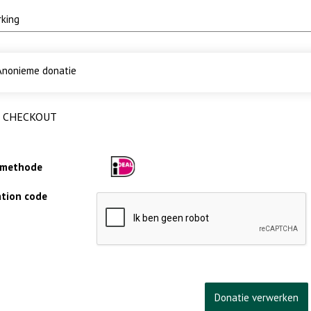
nonieme donatie
CHECKOUT
lmethode
cation code