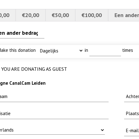
0,00
€20,00
€50,00
€100,00
Een ander
ake this donation
in
times
YOU ARE DONATING AS GUEST
euwsbrief-
etvoorns 4a verscherpt
methode fuut met baars
gne CanalCam Leiden