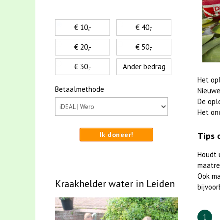
€ 10,-
€ 40,-
€ 20,-
€ 50,-
€ 30,-
Ander bedrag
Het op
Betaalmethode
Nieuwe
De opl
Het on
Ik doneer!
Tips 
Houdt 
maatreg
Ook m
Kraakhelder water in Leiden
bijvoor
1