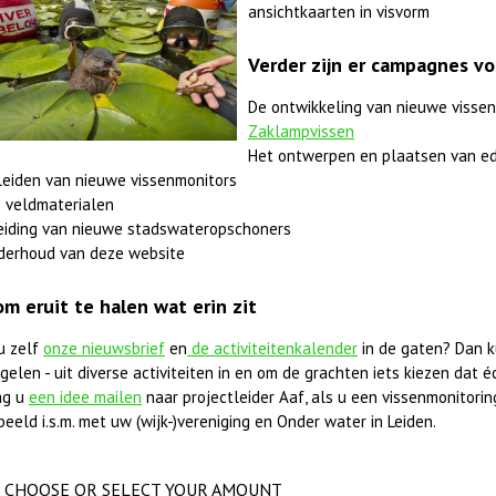
ansichtkaarten in visvorm
Verder zijn er campagnes vo
De ontwikkeling van nieuwe vissen
Zaklampvissen
Het ontwerpen en plaatsen van ed
leiden van nieuwe vissenmonitors
 veldmaterialen
eiding van nieuwe stadswateropschoners
derhoud van deze website
om eruit te halen wat erin zit
u zelf
onze nieuwsbrief
en
de activiteitenkalender
in de gaten? Dan k
elen - uit diverse activiteiten in en om de grachten iets kiezen dat éc
ag u
een idee mailen
naar projectleider Aaf, als u een vissenmonitorings
beeld i.s.m. met uw (wijk-)vereniging en Onder water in Leiden.
CHOOSE OR SELECT YOUR AMOUNT