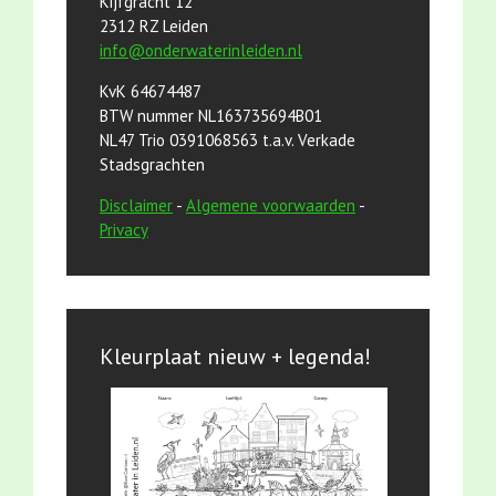
Kijfgracht 12
2312 RZ Leiden
info@onderwaterinleiden.nl
KvK 64674487
BTW nummer NL163735694B01
NL47 Trio 0391068563 t.a.v. Verkade
Stadsgrachten
Disclaimer
-
Algemene voorwaarden
-
Privacy
Kleurplaat nieuw + legenda!