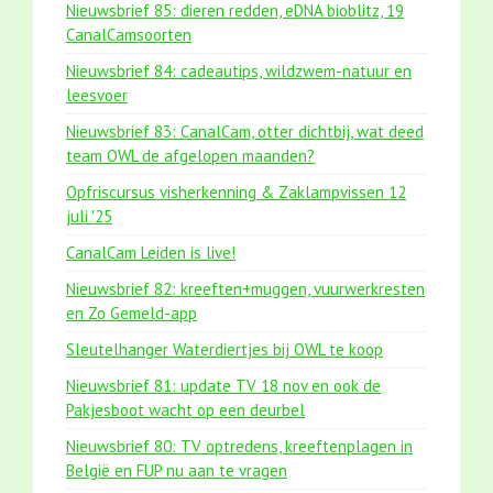
Nieuwsbrief 85: dieren redden, eDNA bioblitz, 19
CanalCamsoorten
Nieuwsbrief 84: cadeautips, wildzwem-natuur en
leesvoer
Nieuwsbrief 83: CanalCam, otter dichtbij, wat deed
team OWL de afgelopen maanden?
Opfriscursus visherkenning & Zaklampvissen 12
juli '25
CanalCam Leiden is live!
Nieuwsbrief 82: kreeften+muggen, vuurwerkresten
en Zo Gemeld-app
Sleutelhanger Waterdiertjes bij OWL te koop
Nieuwsbrief 81: update TV 18 nov en ook de
Pakjesboot wacht op een deurbel
Nieuwsbrief 80: TV optredens, kreeftenplagen in
België en FUP nu aan te vragen