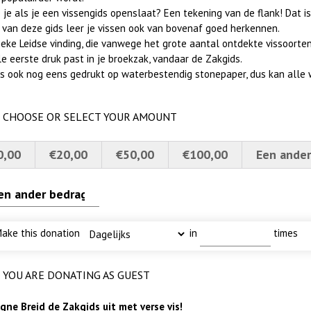
 je als je een vissengids openslaat? Een tekening van de flank! Dat is
 van deze gids leer je vissen ook van bovenaf goed herkennen.
eke Leidse vinding, die vanwege het grote aantal ontdekte vissoorten 
le eerste druk past in je broekzak, vandaar de Zakgids.
 is ook nog eens gedrukt op waterbestendig stonepaper, dus kan alle 
CHOOSE OR SELECT YOUR AMOUNT
0,00
€20,00
€50,00
€100,00
Een ander
 baars
rns 4a verscherpt
karper nieuwsbrief-
ake this donation
in
times
YOU ARE DONATING AS GUEST
ne Breid de Zakgids uit met verse vis!