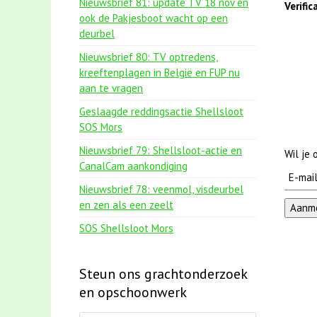
Nieuwsbrief 81: update TV 18 nov en
Verifi
ook de Pakjesboot wacht op een
deurbel
Nieuwsbrief 80: TV optredens,
kreeftenplagen in België en FUP nu
aan te vragen
Geslaagde reddingsactie Shellsloot
SOS Mors
Nieuwsbrief 79: Shellsloot-actie en
Wil je
CanalCam aankondiging
Nieuwsbrief 78: veenmol, visdeurbel
en zen als een zeelt
SOS Shellsloot Mors
Steun ons grachtonderzoek
en opschoonwerk