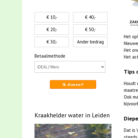
€ 10,-
€ 40,-
€ 20,-
€ 50,-
Het op
€ 30,-
Ander bedrag
Nieuwe
Het on
Betaalmethode
Het act
Tips 
Houdt 
Ik doneer!
maatreg
Ook m
bijvoor
Kraakhelder water in Leiden
Diepe
Dat is
steeds