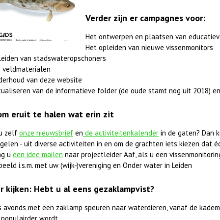
Verder zijn er campagnes voor:
Het ontwerpen en plaatsen van educatiev
Het opleiden van nieuwe vissenmonitors
leiden van stadswateropschoners
 veldmaterialen
derhoud van deze website
ualiseren van de informatieve folder (de oude stamt nog uit 2018) en
om eruit te halen wat erin zit
u zelf
onze nieuwsbrief
en
de activiteitenkalender
in de gaten? Dan k
elen - uit diverse activiteiten in en om de grachten iets kiezen dat éc
ag u
een idee mailen
naar projectleider Aaf, als u een vissenmonitorings
beeld i.s.m. met uw (wijk-)vereniging en Onder water in Leiden
r kijken: Hebt u al eens gezaklampvist?
 's avonds met een zaklamp speuren naar waterdieren, vanaf de kadem
 populairder wordt.