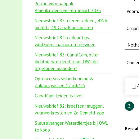
Petitie voor aanpak
Amerik.rivierkreeften_maart 2026
Nieuwsbrief 85: dieren redden, eDNA
bioblitz, 19 CanalCamsoorten
Nieuwsbrief 84: cadeautips,
wildzwem-natuur en leesvoer
Nieuwsbrief 83: CanalCam, otter
dichtbij, wat deed team OWL de
afgelopen maanden?
Opfriscursus visherkenning &
Zaklampvissen 12 juli '25
A
CanalCam Leiden is live!
Nieuwsbrief 82: kreeften+muggen,
3
vuurwerkresten en Zo Gemeld-app
Sleutelhanger Waterdiertjes bij OWL
Betaa
te koop