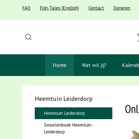
FAQ
Fish-Tales (English)
Contact
Doneren
Home
Wat wil jij?
Kalend
Heemtuin Leiderdorp
Onl
Heemtuin Leiderdorp
Smoelenboek Heemtuin-
Leiderdorp