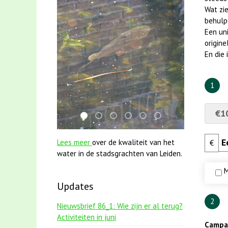
Wat zie
behulp
Een uni
origine
En die
1
€1
karper met kattenklimtouw
mei2021 watervogelmethode fuut met
jun2021 zaklv 5 snoekje MOOI
jun2021 28 brasem en rietvoo
mei2021 1 snoekje elly
smoelenboek fifi en 
Lees meer
over de kwaliteit van het
€
water in de stadsgrachten van Leiden.
M
Updates
2
Nieuwsbrief 86_1: Wie zijn er al terug?
Activiteiten in juni
Campag